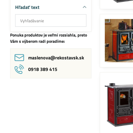
Hľadať text
Prehľadať
výsledky
filtra
Ponuka produktov je veľmi rozsiahla, preto
fulltextom
Vám s výberom radi poradíme:
maslenova​@rekostavsk​.sk
0918 389 415