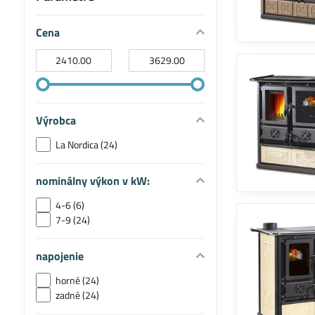
Cena
Od:
Do:
Výrobca
La Nordica (24)
nominálny výkon v kW:
4-6 (6)
7-9 (24)
napojenie
horné (24)
zadné (24)