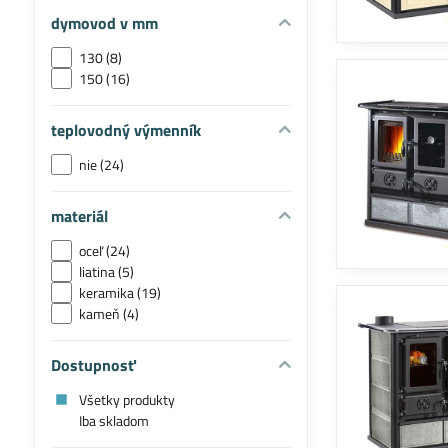
dymovod v mm
130 (8)
150 (16)
teplovodný výmenník
nie (24)
materiál
oceľ (24)
liatina (5)
keramika (19)
kameň (4)
Dostupnosť
Všetky produkty
Iba skladom