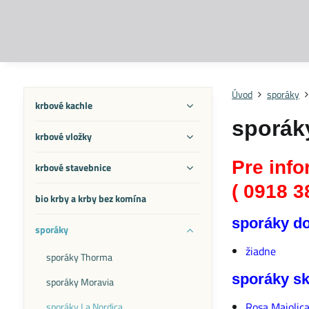
Úvod
sporáky
krbové kachle
sporák
krbové vložky
Pre info
krbové stavebnice
( 0918 3
bio krby a krby bez komína
sporáky do
sporáky
žiadne
sporáky Thorma
sporáky sk
sporáky Moravia
Rosa Maiolica
sporáky La Nordica