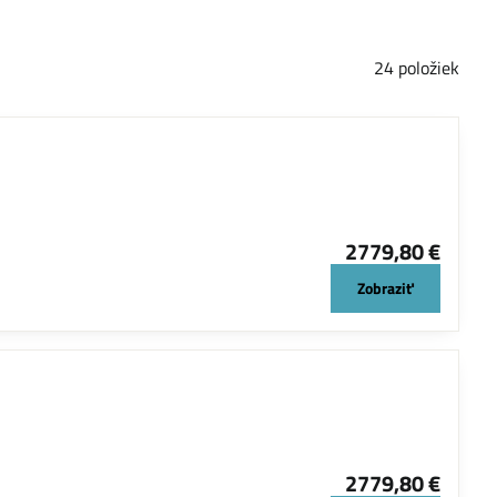
24
položiek
2779,80 €
Zobraziť
2779,80 €