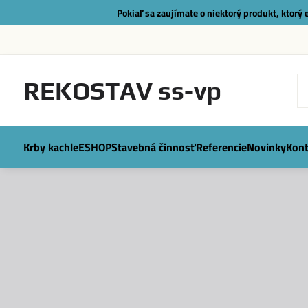
Pokiaľ sa zaujímate o niektorý produkt, ktorý
REKOSTAV ss-vp
Krby kachle
ESHOP
Stavebná činnosť
Referencie
Novinky
Kont