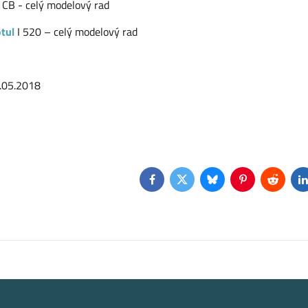
CB - celý modelový rad
otul
I 520 – celý modelový rad
1.05.2018
Facebook
Twitter
Bluesky
Pinterest
Reddit
L