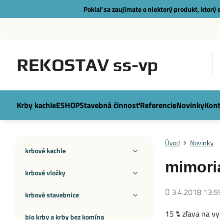
Pokiaľ sa zaujímate o niektorý produkt, ktorý
REKOSTAV ss-vp
Krby kachle
ESHOP
Stavebná činnosť
Referencie
Novinky
Kont
Úvod
Novinky
krbové kachle
mimoria
krbové vložky
Pridané
3.4.2018 13:5
krbové stavebnice
15 % zľava na vy
bio krby a krby bez komína