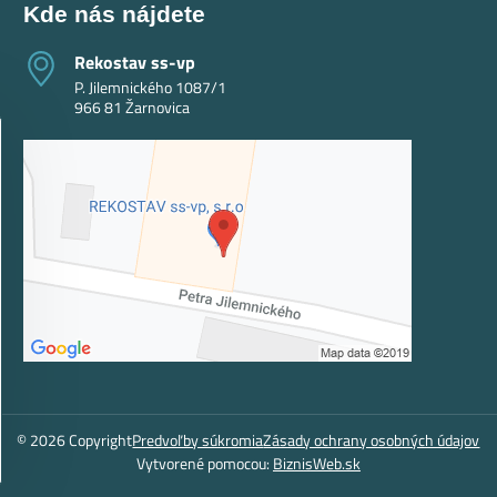
Kde nás nájdete
Rekostav ss-vp
P. Jilemnického 1087/1
966 81 Žarnovica
©
2026
Copyright
Predvoľby súkromia
Zásady ochrany osobných údajov
Vytvorené pomocou:
BiznisWeb.sk