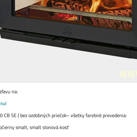
ľavu na:
otul
0 CB SE ( bez ozdobných priečok– všetky farebné prevedenia:
očierny smalt, smalt slonová kosť