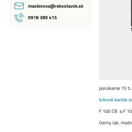
maslenova​@rekostavsk​.sk
0918 389 415
ponúkame 15 % z
krbové kachle J
F 100 CB a F 10
čierny lak, modr