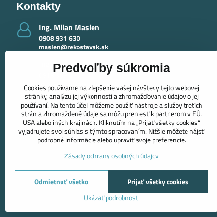
Kontakty
Ing​. Milan Maslen
0908 931 630
maslen@rekostavsk.sk
Ing​. Mária Maslenová - krby
Predvoľby súkromia
0918 389 415
maslenova@rekostavsk.sk
Cookies používame na zlepšenie vašej návštevy tejto webovej
stránky, analýzu jej výkonnosti a zhromažďovanie údajov o jej
používaní. Na tento účel môžeme použiť nástroje a služby tretích
strán a zhromaždené údaje sa môžu preniesť k partnerom v EÚ,
USA alebo iných krajinách. Kliknutím na „Prijať všetky cookies“
vyjadrujete svoj súhlas s týmto spracovaním. Nižšie môžete nájsť
podrobné informácie alebo upraviť svoje preferencie.
Zásady ochrany osobných údajov
Odmietnuť všetko
Prijať všetky cookies
Ukázať podrobnosti