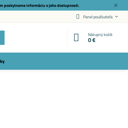
✕
m poskytneme informáciu o jeho dostupnosti.
Panel používateľa
Nákupný košík
0 €
ky