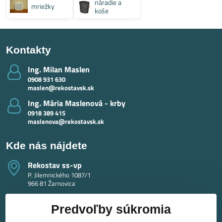
náradie a
mriežky
koše
Kontakty
Ing​. Milan Maslen
0908 931 630
maslen@rekostavsk.sk
Ing​. Mária Maslenová - krby
0918 389 415
maslenova@rekostavsk.sk
Kde nás nájdete
Rekostav ss-vp
P. Jilemnického 1087/1
966 81 Žarnovica
Predvoľby súkromia