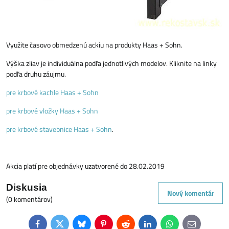
Využite časovo obmedzenú ackiu na produkty Haas + Sohn.
Výška zliav je individuálna podľa jednotlivých modelov. Kliknite na linky
podľa druhu záujmu.
pre krbové kachle Haas + Sohn
pre krbové vložky Haas + Sohn
pre krbové stavebnice Haas + Sohn
.
Akcia platí pre objednávky uzatvorené do 28.02.2019
Diskusia
Nový komentár
(0 komentárov)
Facebook
Twitter
Bluesky
Pinterest
Reddit
LinkedIn
WhatsApp
E-