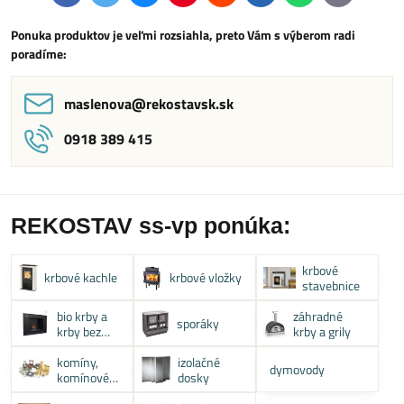
mail
Ponuka produktov je veľmi rozsiahla, preto Vám s výberom radi
poradíme:
maslenova​@rekostavsk​.sk
0918 389 415
REKOSTAV ss-vp ponúka:
krbové
krbové kachle
krbové vložky
stavebnice
bio krby a
záhradné
sporáky
krby bez
krby a grily
komína
komíny,
izolačné
dymovody
komínové
dosky
systémy