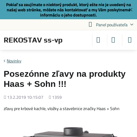
Pokiaľ sa zaujímate o niektorý produkt, ktorý ešte nie je uvedený na
✕
našej web stránke, môžete nás
kontaktovať
a my Vám poskytneme
informáciu o jeho dostupnosti.
Panel používateľa
REKOSTAV ss-vp
Novinky
Posezónne zľavy na produkty
Haas + Sohn !!!
Pridané
Počet
13.2.2019 10:15:07
1359
zobrazení
zľavy pre krbové kachle, vložky a stavebnice značky Haas + Sohn