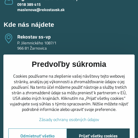
0918 389 415
maslenova@rekostavsk.sk
Kde nás nájdete
Rekostav ss-vp
P. Jilemnického 1087/1
966 81 Žarnovica
Predvoľby súkromia
Cookies používame na zlepšenie vašej návštevy tejto webovej
stránky, analýzu jej výkonnosti a zhromažďovanie údajov o jej
používaní. Na tento účel môžeme použiť nástroje a služby tretích
strán a zhromaždené údaje sa môžu preniesť k partnerom v EÚ,
USA alebo iných krajinách. Kliknutím na „Prijať všetky cookies“
vyjadrujete svoj súhlas s týmto spracovaním. Nižšie môžete nájsť
podrobné informácie alebo upraviť svoje preferencie.
Zásady ochrany osobných údajov
Odmietnuť všetko
Prijať všetky cookies