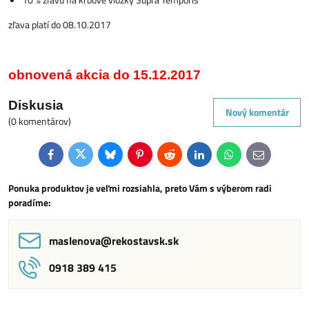
zľava platí do 08.10.2017
obnovená akcia do 15.12.2017
Diskusia
Nový komentár
(0 komentárov)
Facebook
Twitter
Bluesky
Pinterest
Reddit
LinkedIn
WhatsApp
E-
mail
Ponuka produktov je veľmi rozsiahla, preto Vám s výberom radi
poradíme:
maslenova​@rekostavsk​.sk
0918 389 415