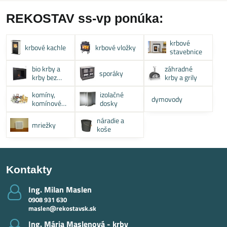
REKOSTAV ss-vp ponúka:
krbové
krbové kachle
krbové vložky
stavebnice
bio krby a
záhradné
sporáky
krby bez
krby a grily
komína
komíny,
izolačné
dymovody
komínové
dosky
systémy
náradie a
mriežky
koše
Kontakty
Ing​. Milan Maslen
0908 931 630
maslen@rekostavsk.sk
Ing​. Mária Maslenová - krby