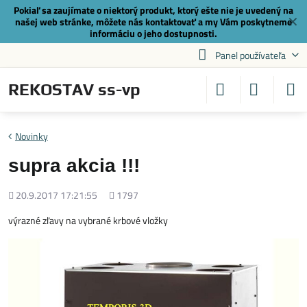
Pokiaľ sa zaujímate o niektorý produkt, ktorý ešte nie je uvedený na
✕
našej web stránke, môžete nás
kontaktovať
a my Vám poskytneme
informáciu o jeho dostupnosti.
Panel používateľa
REKOSTAV ss-vp
Novinky
supra akcia !!!
Pridané
Počet
20.9.2017 17:21:55
1797
zobrazení
výrazné zľavy na vybrané krbové vložky