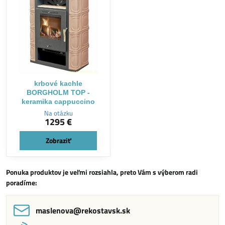
krbové kachle
BORGHOLM TOP -
keramika cappuccino
Na otázku
1295 €
Zobraziť
Ponuka produktov je veľmi rozsiahla, preto Vám s výberom radi
poradíme:
maslenova​@rekostavsk​.sk