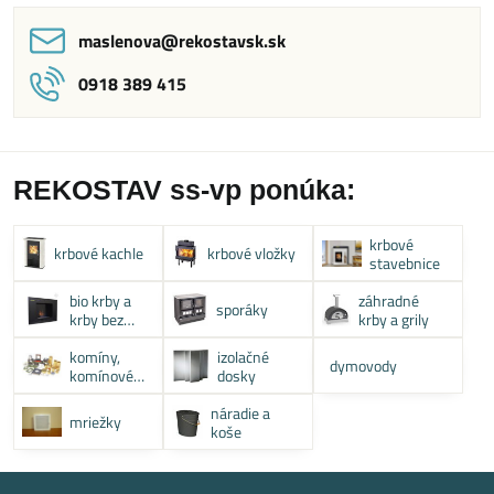
maslenova​@rekostavsk​.sk
0918 389 415
REKOSTAV ss-vp ponúka:
krbové
krbové kachle
krbové vložky
stavebnice
bio krby a
záhradné
sporáky
krby bez
krby a grily
komína
komíny,
izolačné
dymovody
komínové
dosky
systémy
náradie a
mriežky
koše