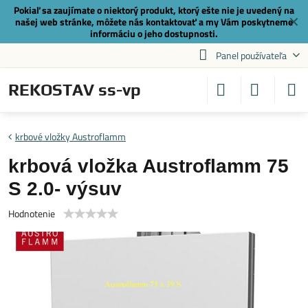
Pokiaľ sa zaujímate o niektorý produkt, ktorý ešte nie je uvedený na
✕
našej web stránke, môžete nás
kontaktovať
a my Vám poskytneme
informáciu o jeho dostupnosti.
Panel používateľa
REKOSTAV ss-vp
krbové vložky Austroflamm
krbová vložka Austroflamm 75
S 2.0- výsuv
Hodnotenie