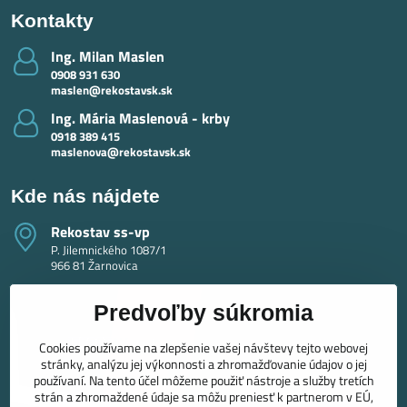
Kontakty
Ing​. Milan Maslen
0908 931 630
maslen@rekostavsk.sk
Ing​. Mária Maslenová - krby
0918 389 415
maslenova@rekostavsk.sk
Kde nás nájdete
Rekostav ss-vp
P. Jilemnického 1087/1
966 81 Žarnovica
Predvoľby súkromia
Cookies používame na zlepšenie vašej návštevy tejto webovej
stránky, analýzu jej výkonnosti a zhromažďovanie údajov o jej
používaní. Na tento účel môžeme použiť nástroje a služby tretích
strán a zhromaždené údaje sa môžu preniesť k partnerom v EÚ,