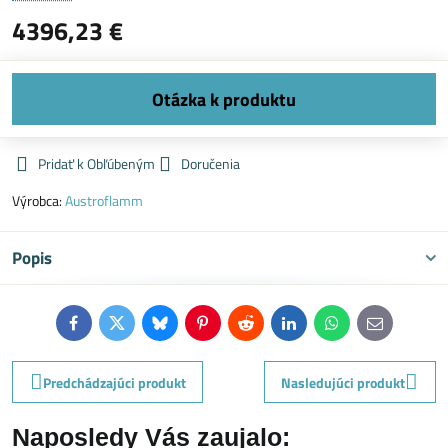
4396,23 €
Pridať k Obľúbeným
Doručenia
Výrobca:
Austroflamm
Popis
Facebook
Twitter
Bluesky
Pinterest
Reddit
LinkedIn
WhatsApp
E-
mail
Predchádzajúci produkt
Nasledujúci produkt
Naposledy Vás zaujalo: