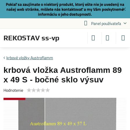
Pokiaľ sa zaujímate o niektorý produkt, ktorý ešte nie je uvedený na
✕
našej web stránke, môžete nás
kontaktovať
a my Vám poskytneme
informáciu o jeho dostupnosti.
Panel používateľa
REKOSTAV ss-vp
krbové vložky Austroflamm
krbová vložka Austroflamm 89
x 49 S - bočné sklo výsuv
Hodnotenie