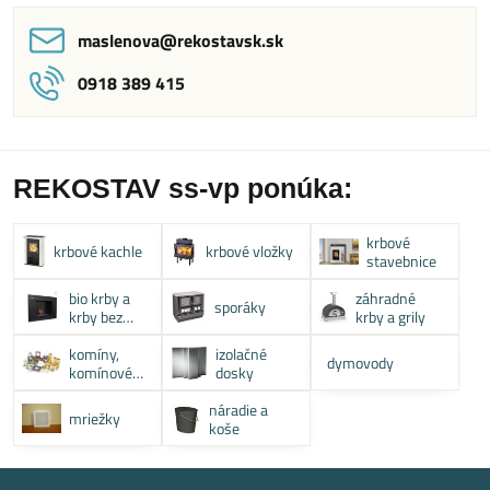
maslenova​@rekostavsk​.sk
0918 389 415
REKOSTAV ss-vp ponúka:
krbové
krbové kachle
krbové vložky
stavebnice
bio krby a
záhradné
sporáky
krby bez
krby a grily
komína
komíny,
izolačné
dymovody
komínové
dosky
systémy
náradie a
mriežky
koše