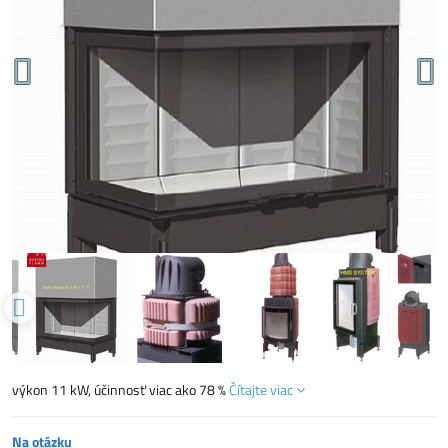
výkon 11 kW, účinnosť viac ako 78 %
Čítajte viac
Na otázku