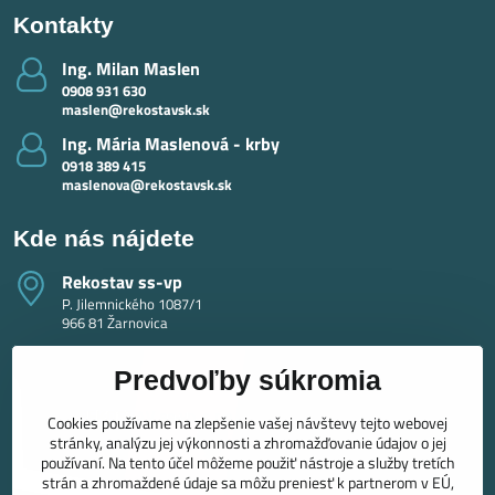
Kontakty
Ing​. Milan Maslen
0908 931 630
maslen@rekostavsk.sk
Ing​. Mária Maslenová - krby
0918 389 415
maslenova@rekostavsk.sk
Kde nás nájdete
Rekostav ss-vp
P. Jilemnického 1087/1
966 81 Žarnovica
Predvoľby súkromia
Cookies používame na zlepšenie vašej návštevy tejto webovej
stránky, analýzu jej výkonnosti a zhromažďovanie údajov o jej
používaní. Na tento účel môžeme použiť nástroje a služby tretích
strán a zhromaždené údaje sa môžu preniesť k partnerom v EÚ,