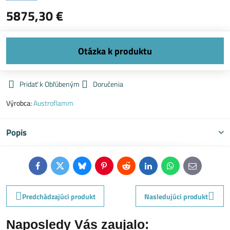
5875,30 €
Pridať k Obľúbeným
Doručenia
Výrobca:
Austroflamm
Popis
Facebook
Twitter
Bluesky
Pinterest
Reddit
LinkedIn
WhatsApp
E-
mail
Predchádzajúci produkt
Nasledujúci produkt
Naposledy Vás zaujalo: