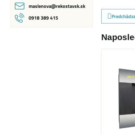
maslenova​@rekostavsk​.sk
Predchádza
0918 389 415
Naposle