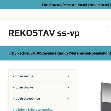
Pokiaľ sa zaujímate o niektorý produkt, ktorý
REKOSTAV ss-vp
Krby kachle
ESHOP
Stavebná činnosť
Referencie
Novinky
Kont
krbové kachle
krbové vložky
krbové stavebnice
bio krby a krby bez komína