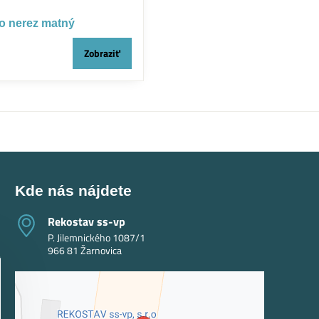
vo nerez matný
Zobraziť
Kde nás nájdete
Rekostav ss-vp
P. Jilemnického 1087/1
966 81 Žarnovica