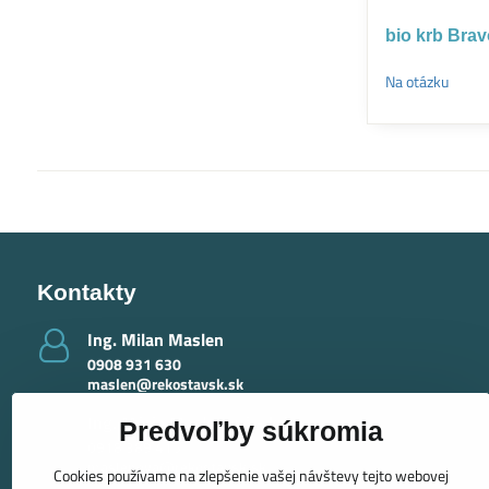
bio krb Bra
Na otázku
Kontakty
Ing​. Milan Maslen
0908 931 630
maslen@rekostavsk.sk
Ing​. Mária Maslenová - krby
Predvoľby súkromia
0918 389 415
maslenova@rekostavsk.sk
Cookies používame na zlepšenie vašej návštevy tejto webovej