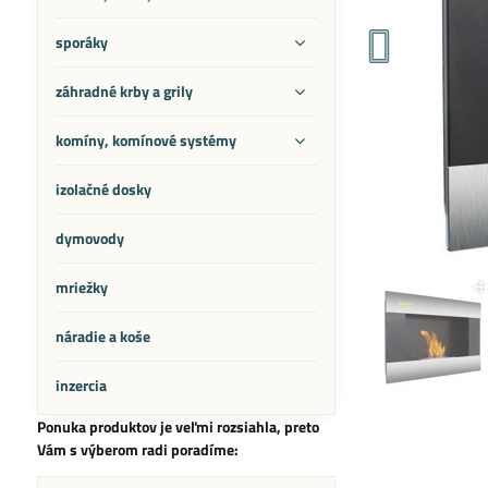
sporáky
záhradné krby a grily
komíny, komínové systémy
izolačné dosky
dymovody
mriežky
náradie a koše
inzercia
Ponuka produktov je veľmi rozsiahla, preto
Vám s výberom radi poradíme: