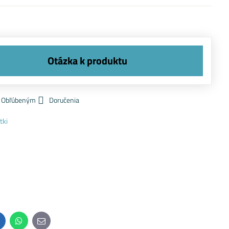
k Obľúbeným
Doručenia
tki
inkedIn
WhatsApp
E-