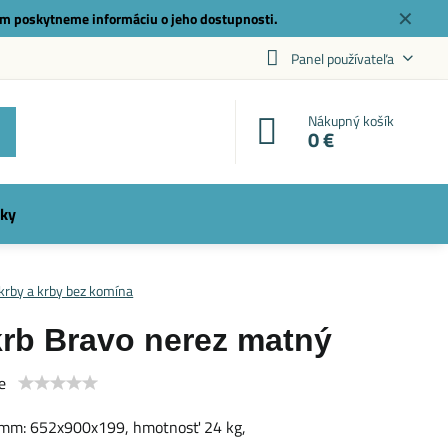
✕
m poskytneme informáciu o jeho dostupnosti.
Panel používateľa
Nákupný košík
0 €
ky
 krby a krby bez komína
krb Bravo nerez matný
e
v mm: 652x900x199, hmotnosť 24 kg,