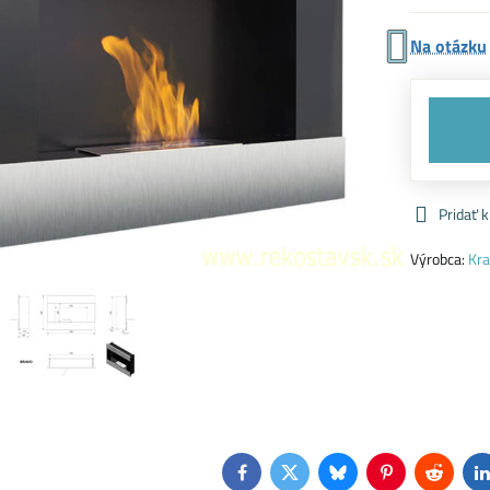
Na otázku
Pridať 
Výrobca:
Kra
Facebook
Twitter
Bluesky
Pinterest
Reddit
L