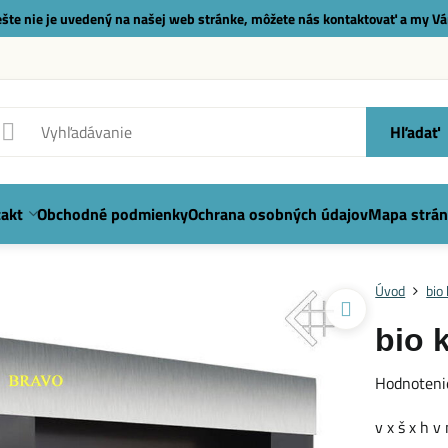
 ešte nie je uvedený na našej web stránke, môžete nás
kontaktovať
a my Vá
Hľadať
akt
Obchodné podmienky
Ochrana osobných údajov
Mapa strán
Úvod
bio
bio 
Hodnoteni
v x š x h 