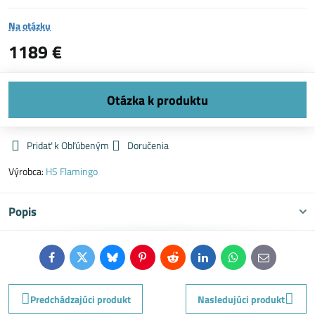
Na otázku
1189 €
Pridať k Obľúbeným
Doručenia
Výrobca:
HS Flamingo
Popis
Facebook
Twitter
Bluesky
Pinterest
Reddit
LinkedIn
WhatsApp
E-
mail
Predchádzajúci produkt
Nasledujúci produkt