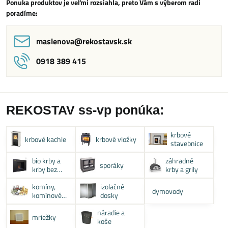
Ponuka produktov je veľmi rozsiahla, preto Vám s výberom radi
poradíme:
maslenova​@rekostavsk​.sk
0918 389 415
REKOSTAV ss-vp ponúka:
krbové
krbové kachle
krbové vložky
stavebnice
bio krby a
záhradné
sporáky
krby bez
krby a grily
komína
komíny,
izolačné
dymovody
komínové
dosky
systémy
náradie a
mriežky
koše