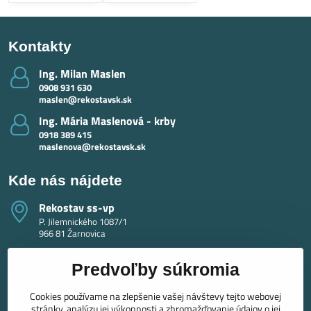
Kontakty
Ing​. Milan Maslen
0908 931 630
maslen@rekostavsk.sk
Ing​. Mária Maslenová - krby
0918 389 415
maslenova@rekostavsk.sk
Kde nás nájdete
Rekostav ss-vp
P. Jilemnického 1087/1
966 81 Žarnovica
Predvoľby súkromia
Cookies používame na zlepšenie vašej návštevy tejto webovej
stránky, analýzu jej výkonnosti a zhromažďovanie údajov o jej