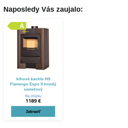
Naposledy Vás zaujalo:
krbové kachle HS
Flamingo Espo II hnedý
sametový
Na otázku
1189 €
Zobraziť