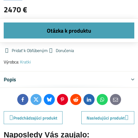
2470 €
Pridať k Obľúbeným
Doručenia
Výrobca:
Kratki
Popis
Facebook
Twitter
Bluesky
Pinterest
Reddit
LinkedIn
WhatsApp
E-
mail
Predchádzajúci produkt
Nasledujúci produkt
Naposledy Vás zaujalo: