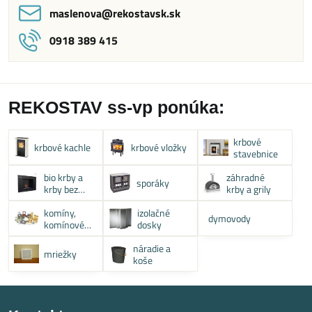
maslenova​@rekostavsk​.sk
0918 389 415
REKOSTAV ss-vp ponúka:
krbové
krbové kachle
krbové vložky
stavebnice
bio krby a
záhradné
sporáky
krby bez
krby a grily
komína
komíny,
izolačné
dymovody
komínové
dosky
systémy
náradie a
mriežky
koše