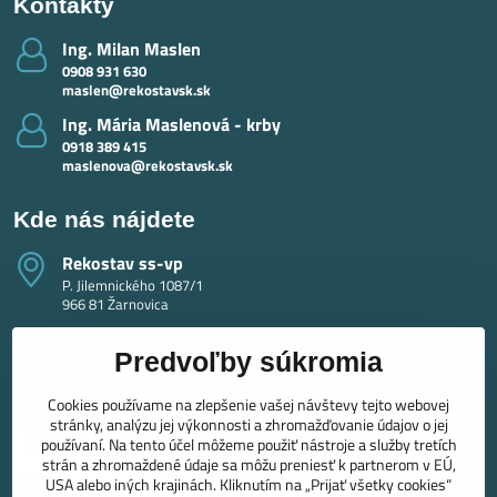
Kontakty
Ing​. Milan Maslen
0908 931 630
maslen@rekostavsk.sk
Ing​. Mária Maslenová - krby
0918 389 415
maslenova@rekostavsk.sk
Kde nás nájdete
Rekostav ss-vp
P. Jilemnického 1087/1
966 81 Žarnovica
Predvoľby súkromia
Cookies používame na zlepšenie vašej návštevy tejto webovej
stránky, analýzu jej výkonnosti a zhromažďovanie údajov o jej
používaní. Na tento účel môžeme použiť nástroje a služby tretích
strán a zhromaždené údaje sa môžu preniesť k partnerom v EÚ,
USA alebo iných krajinách. Kliknutím na „Prijať všetky cookies“