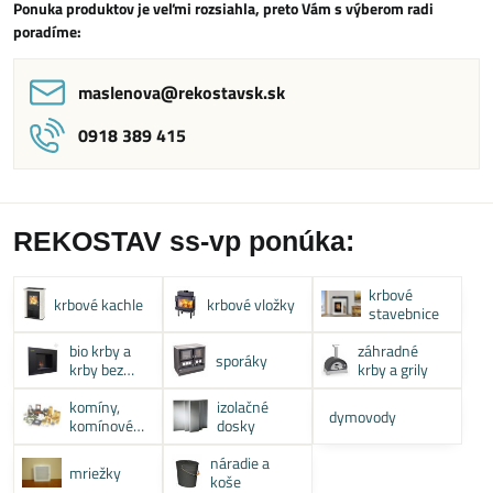
Ponuka produktov je veľmi rozsiahla, preto Vám s výberom radi
poradíme:
maslenova​@rekostavsk​.sk
0918 389 415
REKOSTAV ss-vp ponúka:
krbové
krbové kachle
krbové vložky
stavebnice
bio krby a
záhradné
sporáky
krby bez
krby a grily
komína
komíny,
izolačné
dymovody
komínové
dosky
systémy
náradie a
mriežky
koše