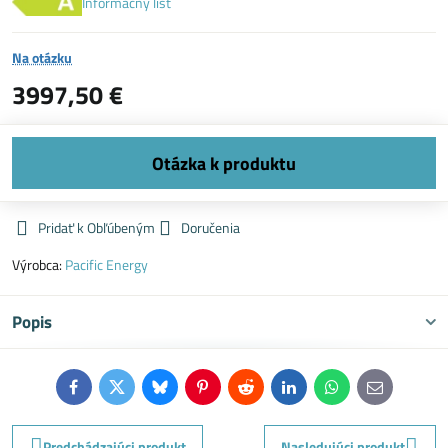
Informačný list
Na otázku
3997,50 €
Pridať k Obľúbeným
Doručenia
Výrobca:
Pacific Energy
Popis
Facebook
Twitter
Bluesky
Pinterest
Reddit
LinkedIn
WhatsApp
E-
mail
Predchádzajúci produkt
Nasledujúci produkt