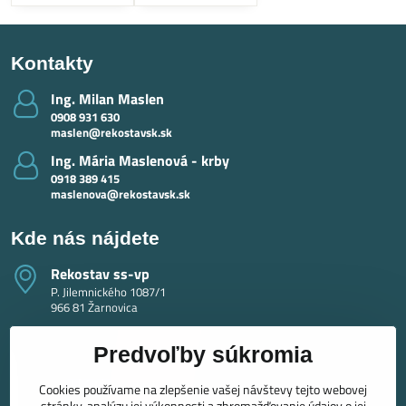
Kontakty
Ing​. Milan Maslen
0908 931 630
maslen@rekostavsk.sk
Ing​. Mária Maslenová - krby
0918 389 415
maslenova@rekostavsk.sk
Kde nás nájdete
Rekostav ss-vp
P. Jilemnického 1087/1
966 81 Žarnovica
Predvoľby súkromia
Cookies používame na zlepšenie vašej návštevy tejto webovej
stránky, analýzu jej výkonnosti a zhromažďovanie údajov o jej