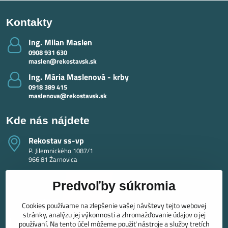
Kontakty
Ing​. Milan Maslen
0908 931 630
maslen@rekostavsk.sk
Ing​. Mária Maslenová - krby
0918 389 415
maslenova@rekostavsk.sk
Kde nás nájdete
Rekostav ss-vp
P. Jilemnického 1087/1
966 81 Žarnovica
Predvoľby súkromia
Cookies používame na zlepšenie vašej návštevy tejto webovej
stránky, analýzu jej výkonnosti a zhromažďovanie údajov o jej
používaní. Na tento účel môžeme použiť nástroje a služby tretích