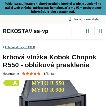
Pokiaľ sa zaujímate o niektorý produkt, ktorý ešte nie je uvedený na
✕
našej web stránke, môžete nás
kontaktovať
a my Vám poskytneme
informáciu o jeho dostupnosti.
Panel používateľa
REKOSTAV ss-vp
krbové vložky KOBOK
krbová vložka Kobok Chopok
R550 - oblúkové presklenie
5
/
5
(
1
x)
Hodnotenie