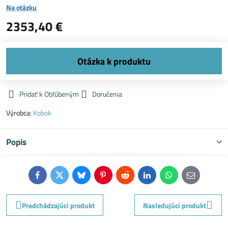
Na otázku
2353,40 €
Pridať k Obľúbeným
Doručenia
Výrobca:
Kobok
Popis
Facebook
Twitter
Bluesky
Pinterest
Reddit
LinkedIn
WhatsApp
E-
mail
Predchádzajúci produkt
Nasledujúci produkt