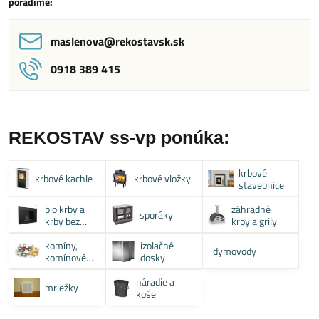
poradíme:
maslenova​@rekostavsk​.sk
0918 389 415
REKOSTAV ss-vp ponúka:
krbové
krbové kachle
krbové vložky
stavebnice
bio krby a
záhradné
sporáky
krby bez
krby a grily
komína
komíny,
izolačné
dymovody
komínové
dosky
systémy
náradie a
mriežky
koše