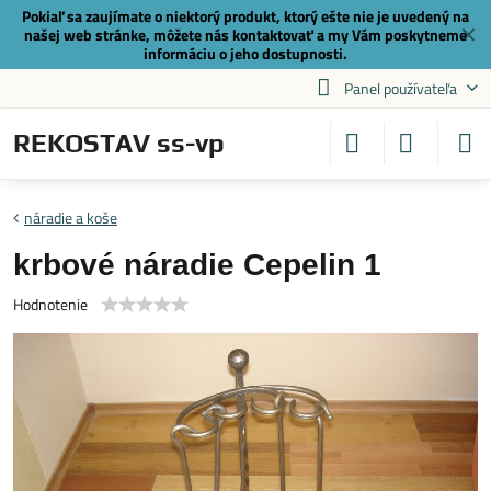
Pokiaľ sa zaujímate o niektorý produkt, ktorý ešte nie je uvedený na
✕
našej web stránke, môžete nás
kontaktovať
a my Vám poskytneme
informáciu o jeho dostupnosti.
Panel používateľa
REKOSTAV ss-vp
náradie a koše
krbové náradie Cepelin 1
Hodnotenie