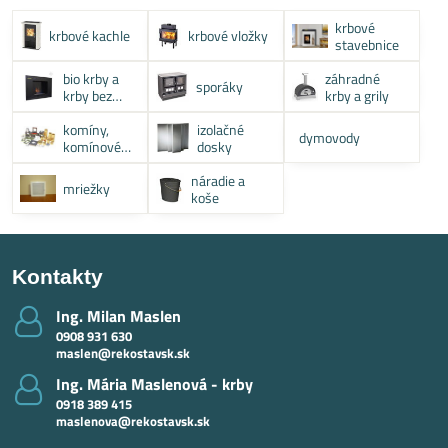
krbové
krbové kachle
krbové vložky
stavebnice
bio krby a
záhradné
sporáky
krby bez
krby a grily
komína
komíny,
izolačné
dymovody
komínové
dosky
systémy
náradie a
mriežky
koše
Kontakty
Ing​. Milan Maslen
0908 931 630
maslen@rekostavsk.sk
Ing​. Mária Maslenová - krby
0918 389 415
maslenova@rekostavsk.sk