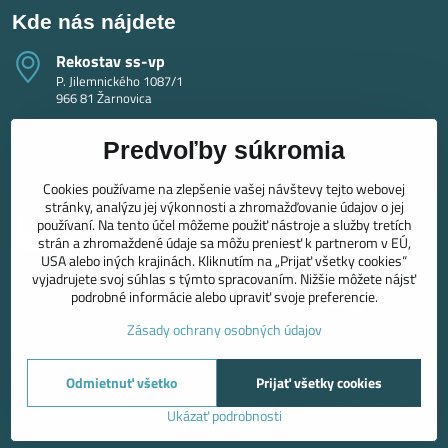
Kde nás nájdete
Rekostav ss-vp
P. Jilemnického 1087/1
966 81 Žarnovica
Predvoľby súkromia
Cookies používame na zlepšenie vašej návštevy tejto webovej
stránky, analýzu jej výkonnosti a zhromažďovanie údajov o jej
používaní. Na tento účel môžeme použiť nástroje a služby tretích
strán a zhromaždené údaje sa môžu preniesť k partnerom v EÚ,
USA alebo iných krajinách. Kliknutím na „Prijať všetky cookies“
vyjadrujete svoj súhlas s týmto spracovaním. Nižšie môžete nájsť
podrobné informácie alebo upraviť svoje preferencie.
Zásady ochrany osobných údajov
Odmietnuť všetko
Prijať všetky cookies
©
2026
Copyright
Predvoľby súkromia
Zásady ochrany osobných údajov
Ukázať podrobnosti
Vytvorené pomocou:
BiznisWeb.sk