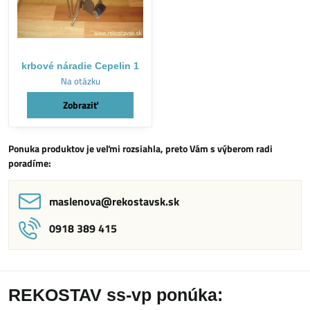
krbové náradie Cepelin 1
Na otázku
Zobraziť
Ponuka produktov je veľmi rozsiahla, preto Vám s výberom radi
poradíme:
maslenova​@rekostavsk​.sk
0918 389 415
REKOSTAV ss-vp ponúka: