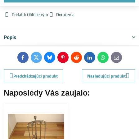
Pridať k Obľúbeným
Doručenia
Popis
Facebook
Twitter
Bluesky
Pinterest
Reddit
LinkedIn
WhatsApp
E-
mail
Predchádzajúci produkt
Nasledujúci produkt
Naposledy Vás zaujalo: