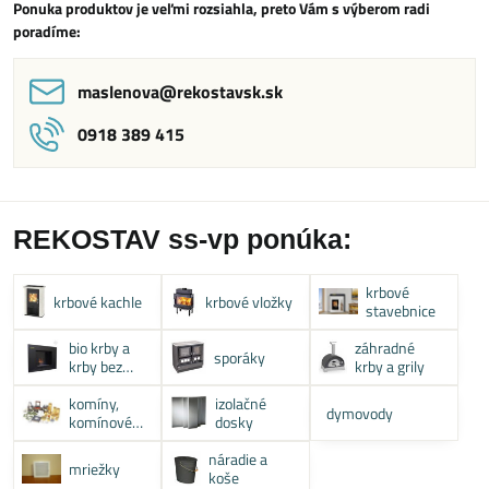
Ponuka produktov je veľmi rozsiahla, preto Vám s výberom radi
poradíme:
maslenova​@rekostavsk​.sk
0918 389 415
REKOSTAV ss-vp ponúka:
krbové
krbové kachle
krbové vložky
stavebnice
bio krby a
záhradné
sporáky
krby bez
krby a grily
komína
komíny,
izolačné
dymovody
komínové
dosky
systémy
náradie a
mriežky
koše