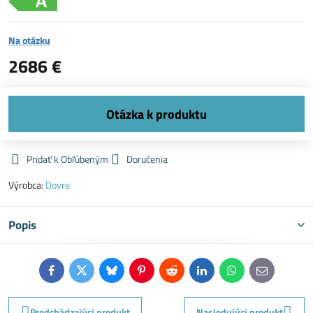
Na otázku
2686 €
Pridať k Obľúbeným
Doručenia
Výrobca:
Dovre
Popis
Facebook
Twitter
Bluesky
Pinterest
Reddit
LinkedIn
WhatsApp
E-
mail
Predchádzajúci produkt
Nasledujúci produkt