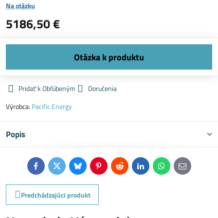
Na otázku
5186,50 €
Pridať k Obľúbeným
Doručenia
Výrobca:
Pacific Energy
Popis
Facebook
Twitter
Bluesky
Pinterest
Reddit
LinkedIn
WhatsApp
E-
mail
Predchádzajúci produkt