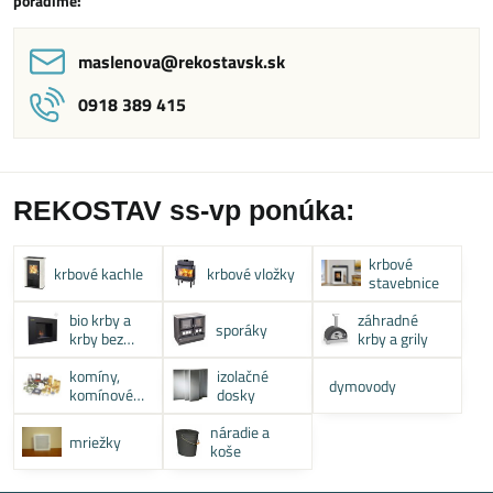
poradíme:
maslenova​@rekostavsk​.sk
0918 389 415
REKOSTAV ss-vp ponúka:
krbové
krbové kachle
krbové vložky
stavebnice
bio krby a
záhradné
sporáky
krby bez
krby a grily
komína
komíny,
izolačné
dymovody
komínové
dosky
systémy
náradie a
mriežky
koše