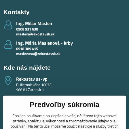
Kontakty
Ing​. Milan Maslen
0908 931 630
maslen@rekostavsk.sk
Ing​. Mária Maslenová - krby
0918 389 415
maslenova@rekostavsk.sk
Kde nás nájdete
Rekostav ss-vp
P. Jilemnického 1087/1
966 81 Žarnovica
Predvoľby súkromia
Cookies používame na zlepšenie vašej návštevy tejto webovej
stránky, analýzu jej výkonnosti a zhromažďovanie údajov o jej
používaní. Na tento účel môžeme použiť nástroje a služby tretích