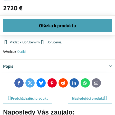
2720 €
Pridať k Obľúbeným
Doručenia
Výrobca:
Kratki
Popis
Facebook
Twitter
Bluesky
Pinterest
Reddit
LinkedIn
WhatsApp
E-
mail
Predchádzajúci produkt
Nasledujúci produkt
Naposledy Vás zaujalo: