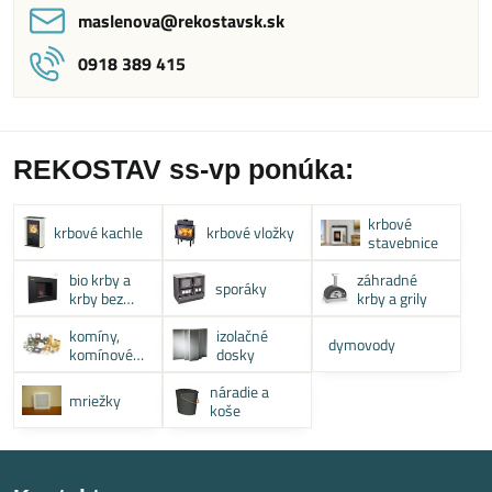
maslenova​@rekostavsk​.sk
0918 389 415
REKOSTAV ss-vp ponúka:
krbové
krbové kachle
krbové vložky
stavebnice
bio krby a
záhradné
sporáky
krby bez
krby a grily
komína
komíny,
izolačné
dymovody
komínové
dosky
systémy
náradie a
mriežky
koše