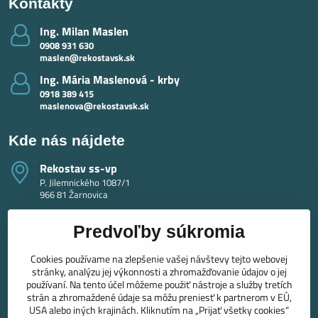
Kontakty
Ing​. Milan Maslen
0908 931 630
maslen@rekostavsk.sk
Ing​. Mária Maslenová - krby
0918 389 415
maslenova@rekostavsk.sk
Kde nás nájdete
Rekostav ss-vp
P. Jilemnického 1087/1
966 81 Žarnovica
Predvoľby súkromia
Cookies používame na zlepšenie vašej návštevy tejto webovej
stránky, analýzu jej výkonnosti a zhromažďovanie údajov o jej
používaní. Na tento účel môžeme použiť nástroje a služby tretích
strán a zhromaždené údaje sa môžu preniesť k partnerom v EÚ,
USA alebo iných krajinách. Kliknutím na „Prijať všetky cookies“