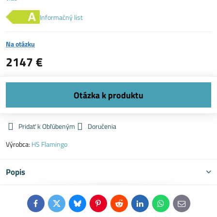
Informačný list
Na otázku
2147 €
Pridať k Obľúbeným
Doručenia
Výrobca:
HS Flamingo
Popis
Facebook
Twitter
Bluesky
Pinterest
Reddit
LinkedIn
WhatsApp
E-
mail