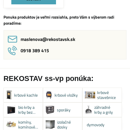
Ponuka produktov je veľmi rozsiahla, preto Vám s výberom radi
poradíme:
maslenova​@rekostavsk​.sk
0918 389 415
REKOSTAV ss-vp ponúka:
krbové
krbové kachle
krbové vložky
stavebnice
bio krby a
záhradné
sporáky
krby bez
krby a grily
komína
komíny,
izolačné
dymovody
komínové
dosky