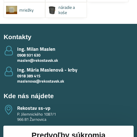
systémy
náradie a
mriežky
koše
Kontakty
Ing​. Milan Maslen
0908 931 630
maslen@rekostavsk.sk
Ing​. Mária Maslenová - krby
0918 389 415
maslenova@rekostavsk.sk
Kde nás nájdete
Rekostav ss-vp
P. Jilemnického 1087/1
966 81 Žarnovica
Predvoľby súkromia