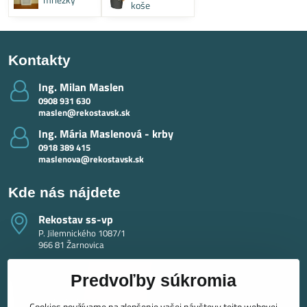
koše
Kontakty
Ing​. Milan Maslen
0908 931 630
maslen@rekostavsk.sk
Ing​. Mária Maslenová - krby
0918 389 415
maslenova@rekostavsk.sk
Kde nás nájdete
Rekostav ss-vp
P. Jilemnického 1087/1
966 81 Žarnovica
Predvoľby súkromia
Cookies používame na zlepšenie vašej návštevy tejto webovej