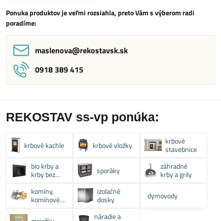
Ponuka produktov je veľmi rozsiahla, preto Vám s výberom radi
poradíme:
maslenova​@rekostavsk​.sk
0918 389 415
REKOSTAV ss-vp ponúka:
krbové
krbové kachle
krbové vložky
stavebnice
bio krby a
záhradné
sporáky
krby bez
krby a grily
komína
komíny,
izolačné
dymovody
komínové
dosky
systémy
náradie a
mriežky