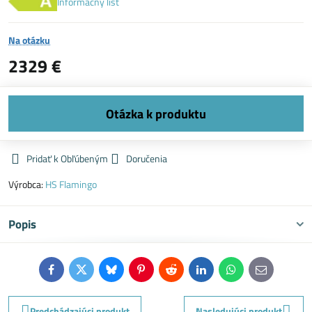
Informačný list
Na otázku
2329 €
Pridať k Obľúbeným
Doručenia
Výrobca:
HS Flamingo
Popis
Facebook
Twitter
Bluesky
Pinterest
Reddit
LinkedIn
WhatsApp
E-
mail
Predchádzajúci produkt
Nasledujúci produkt