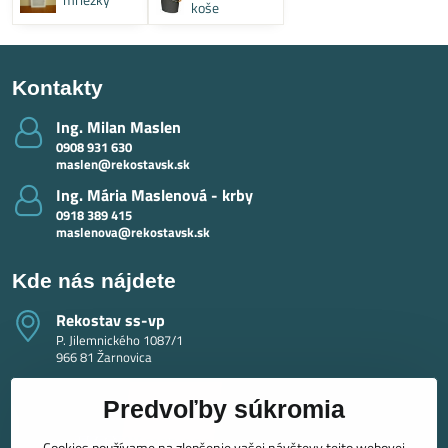
koše
Kontakty
Ing​. Milan Maslen
0908 931 630
maslen@rekostavsk.sk
Ing​. Mária Maslenová - krby
0918 389 415
maslenova@rekostavsk.sk
Kde nás nájdete
Rekostav ss-vp
P. Jilemnického 1087/1
966 81 Žarnovica
Predvoľby súkromia
Cookies používame na zlepšenie vašej návštevy tejto webovej