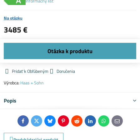
Informačný list
Na otázku
3485 €
Pridať k Obľúbeným
Doručenia
Výrobca:
Haas + Sohn
Popis
Facebook
Twitter
Bluesky
Pinterest
Reddit
LinkedIn
WhatsApp
E-
mail
Predchádzajúci produkt