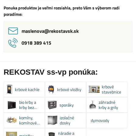
Ponuka produktov je veľmi rozsiahla, preto Vám s výberom radi
poradíme:
maslenova​@rekostavsk​.sk
0918 389 415
REKOSTAV ss-vp ponúka:
krbové
krbové kachle
krbové vložky
stavebnice
bio krby a
záhradné
sporáky
krby bez
krby a grily
komína
komíny,
izolačné
dymovody
komínové
dosky
systémy
náradie a
mriežky