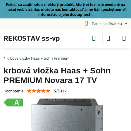
Pokiaľ sa zaujímate o niektorý produkt, ktorý ešte nie je uvedený na
✕
našej web stránke, môžete nás
kontaktovať
a my Vám poskytneme
informáciu o jeho dostupnosti.
Panel používateľa
REKOSTAV ss-vp
Krbové vložky Haas + Sohn Premium
krbová vložka Haas + Sohn
PREMIUM Novara 17 TV
5
/
5
(
1
x)
Hodnotenie