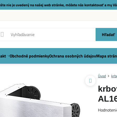
 ešte nie je uvedený na našej web stránke, môžete nás
kontaktovať
a my Vá
Hľadať
akt
Obchodné podmienky
Ochrana osobných údajov
Mapa strán
Úvod
krb
krbo
AL1
Hodnoteni