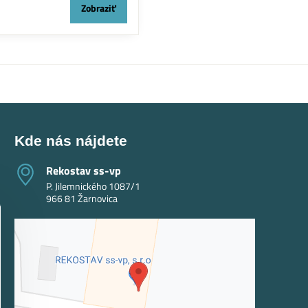
Zobraziť
Kde nás nájdete
Rekostav ss-vp
P. Jilemnického 1087/1
966 81 Žarnovica