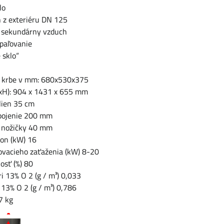
lo
h z exteriéru DN 125
 sekundárny vzduch
paľovanie
 sklo“
v krbe v mm: 680x530x375
xH): 904 x 1431 x 655 mm
lien 35 cm
pojenie 200 mm
 nožičky 40 mm
on (kW) 16
ovacieho zaťaženia (kW) 8-20
osť (%) 80
ri 13% O 2 (g / m³) 0,033
 13% O 2 (g / m³) 0,786
7 kg