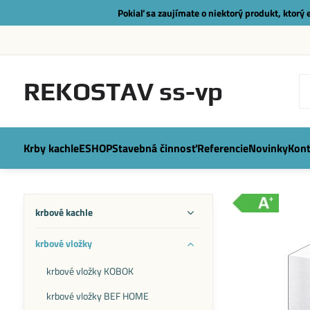
Pokiaľ sa zaujímate o niektorý produkt, ktorý
REKOSTAV ss-vp
Krby kachle
ESHOP
Stavebná činnosť
Referencie
Novinky
Kont
krbové kachle
krbové vložky
krbové vložky KOBOK
krbové vložky BEF HOME