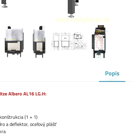
Popis
itze Albero AL16 LG.H:
konštrukcia (1 + 1)
dro a deflektor, oceľový plášť
kra