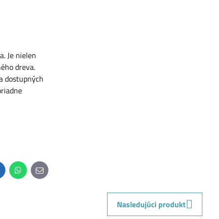
. Je nielen
ného dreva.
la dostupných
oriadne
inkedIn
WhatsApp
E-
mail
Nasledujúci produkt