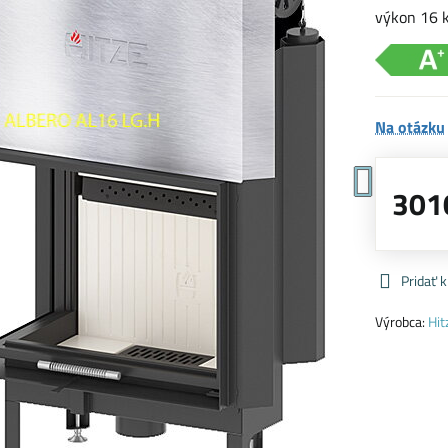
výkon 16 
Na otázku
301
Pridať 
Výrobca:
Hit