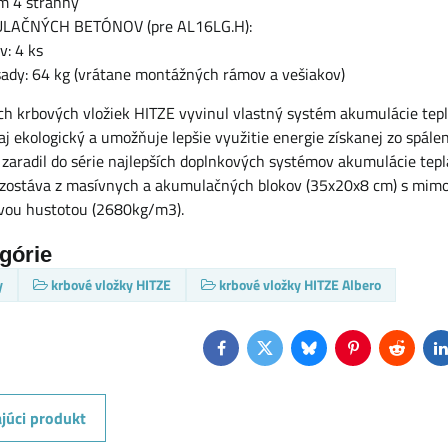
m 4 stranný
LAČNÝCH BETÓNOV (pre AL16LG.H):
v: 4 ks
ady: 64 kg (vrátane montážných rámov a vešiakov)
h krbových vložiek HITZE vyvinul vlastný systém akumulácie tepla
aj ekologický a umožňuje lepšie využitie energie získanej zo spále
 zaradil do série najlepších doplnkových systémov akumulácie tep
ozostáva z masívnych a akumulačných blokov (35x20x8 cm) s mim
vou hustotou (2680kg/m3).
egórie
y
krbové vložky HITZE
krbové vložky HITZE Albero
Facebook
Twitter
Bluesky
Pinterest
Reddit
L
júci produkt