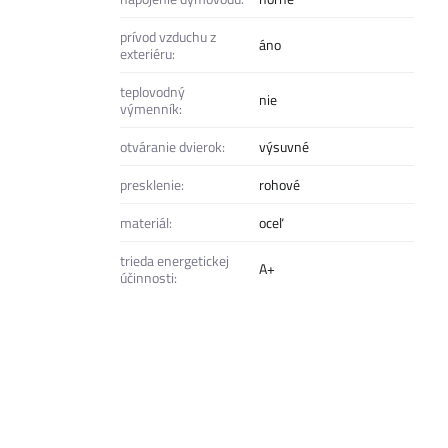
prívod vzduchu z
áno
exteriéru:
teplovodný
nie
výmenník:
otváranie dvierok:
výsuvné
presklenie:
rohové
materiál:
oceľ
trieda energetickej
A+
účinnosti: