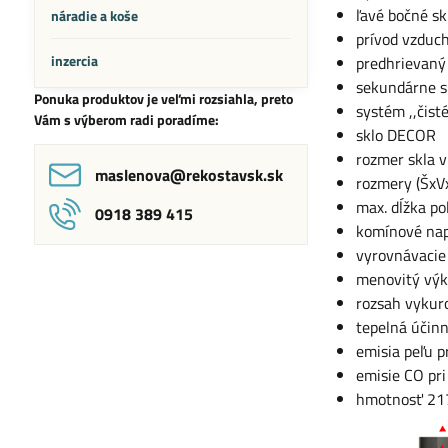
ľavé bočné sk
náradie a koše
prívod vzduc
inzercia
predhrievaný
sekundárne s
Ponuka produktov je veľmi rozsiahla, preto
systém ,,čisté
Vám s výberom radi poradíme:
sklo DECOR
rozmer skla 
maslenova​@rekostavsk​.sk
rozmery (ŠxV
max. dĺžka po
0918 389 415
komínové na
vyrovnávacie
menovitý výk
rozsah vykur
tepelná účinn
emisia peľu p
emisie CO pri
hmotnosť 21