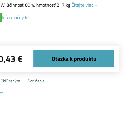
kW, účinnosť 80 %, hmotnosť 217 kg
Čítajte viac
Informačný list
0,43 €
k Obľúbeným
Doručenia
ze