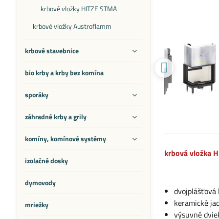
krbové vložky HITZE STMA
krbové vložky Austroflamm
krbové stavebnice
bio krby a krby bez komína
sporáky
záhradné krby a grily
komíny, komínové systémy
krbová vložka H
izolačné dosky
dymovody
dvojplášťová 
​​keramické ja
mriežky
výsuvné dvie