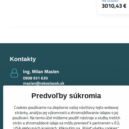
Na otázku
3010,43 €
Kontakty
Ing​. Milan Maslen
0908 931 630
maslen@rekostavsk.sk
Ing​. Mária Maslenová - krby
Predvoľby súkromia
0918 389 415
maslenova@rekostavsk.sk
Cookies používame na zlepšenie vašej návštevy tejto webovej
stránky, analýzu jej výkonnosti a zhromažďovanie údajov o jej
používaní. Na tento účel môžeme použiť nástroje a služby tretích
strán a zhromaždené údaje sa môžu preniesť k partnerom v EÚ,
USA alebo iných krajinách. Kliknutím na „Prijať všetky cookies“