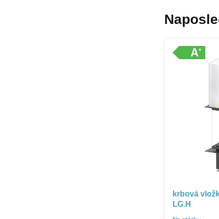
Naposle
krbová vložk
LG.H