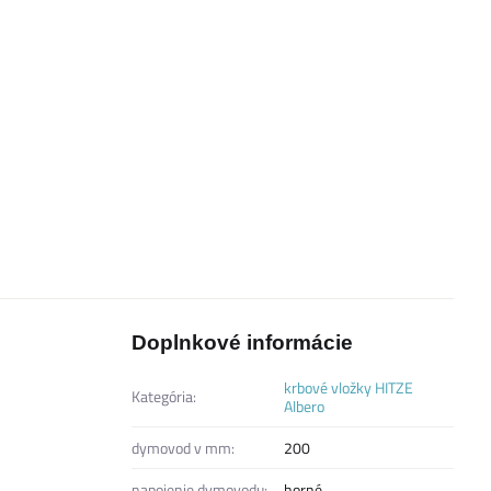
Doplnkové informácie
krbové vložky HITZE
Kategória:
Albero
dymovod v mm:
200
napojenie dymovodu:
horné