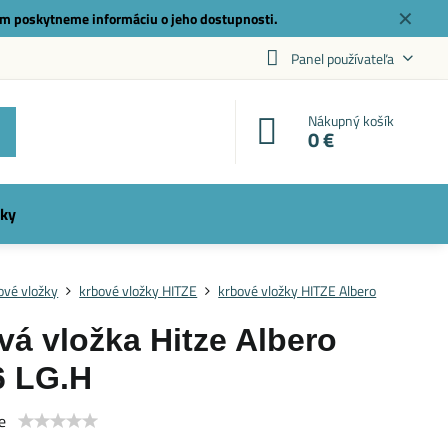
✕
m poskytneme informáciu o jeho dostupnosti.
Panel používateľa
Nákupný košík
0 €
ky
ové vložky
krbové vložky HITZE
krbové vložky HITZE Albero
vá vložka Hitze Albero
6 LG.H
e