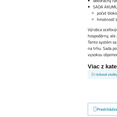
dekoračný rá
SADA AKUMU
počet bloko
hmotnosť s
Výrobca oceľovýc
hospodárny, ale 
Tento systém sa
na trhu. Sada p
vysokou objemo
Viac z kat
krbové vložk
Predchádza