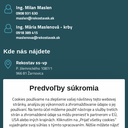
Ing​. Milan Maslen
0908 931 630
maslen@rekostavsk.sk
Ing​. Mária Maslenová - krby
0918 389 415
maslenova@rekostavsk.sk
Kde nás nájdete
Rekostav ss-vp
P. Jilemnického 1087/1
966 81 Žarnovica
Predvoľby súkromia
Cookies používame na zlepšenie vašej návštevy tejto webovej
stránky, analýzu jej výkonnosti a zhromažďovanie údajov o jej
používaní. Na tento účel môžeme použiť nástroje a služby tretích
strán a zhromaždené údaje sa môžu preniesť k partnerom v EÚ,
USA alebo iných krajinách. Kliknutím na „Prijať všetky cookies“
vyjadrujete svoj súhlas s týmto spracovaním. Nižšie môžete nájsť