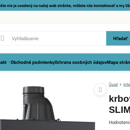
 ešte nie je uvedený na našej web stránke, môžete nás
kontaktovať
a my Vá
Hľadať
akt
Obchodné podmienky
Ochrana osobných údajov
Mapa strán
Úvod
krb
krbo
SLI
Hodnoteni