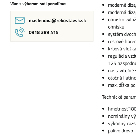
Vám s výberom radi poradíme:
moderné dizaj
moderná diza
ohnisko vylo
maslenova​@rekostavsk​.sk
ohnisku,
0918 389 415
systém dvoch
roštové horen
krbová vložka
regulácia vz
125 naspodnej
nastaviteľné
otočná liatin
max. dĺžka po
Technické param
hmotnosť180
nominálny v
výkonný rozs
palivo drevo