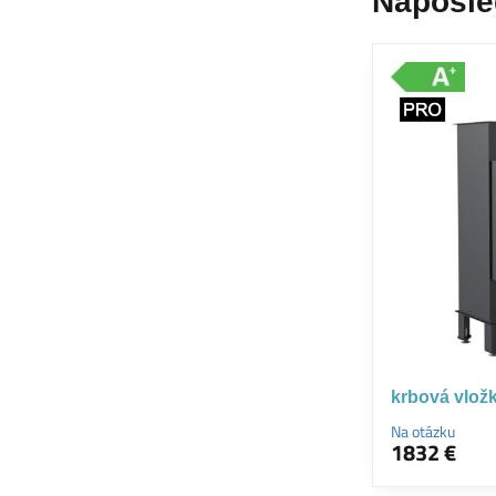
Naposle
krbová vlož
Na otázku
1832 €