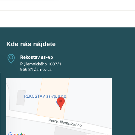
Kde nás nájdete
Rekostav ss-vp
P. Jilemnického 1087/1
966 81 Žarnovica