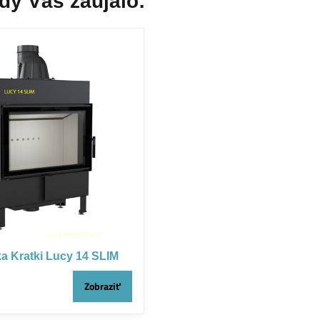
dy Vás zaujalo:
ka Kratki Lucy 14 SLIM
Zobraziť