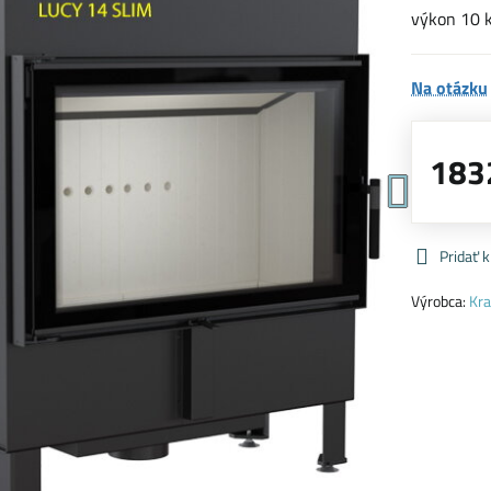
výkon 10 
Na otázku
183
Pridať 
Výrobca:
Kra