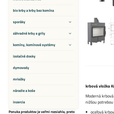
bio krby a krby bez komína
sporáky
záhradné krby a grily
komíny, komínové systémy
izolačné dosky
dymovody
mriežky
krbová vložka K
náradie a koše
Moderná krbová 
nižšou potrebou
inzercia
Ponuka produktov je veľmi rozsiahla, preto
oceľová krbov