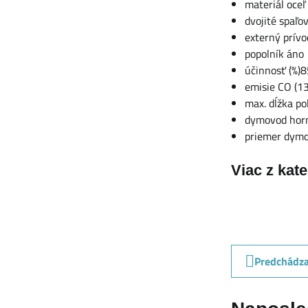
materiál oceľ
dvojité spaľo
externý prív
popolník áno
účinnosť (%)
emisie CO (1
max. dĺžka p
dymovod horn
priemer dym
Viac z kat
Predchádza