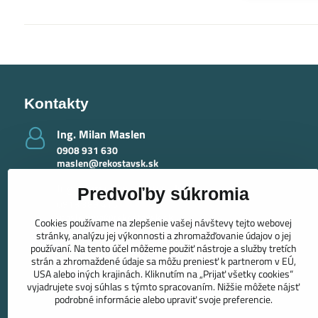
Kontakty
Ing​. Milan Maslen
0908 931 630
maslen@rekostavsk.sk
Ing​. Mária Maslenová - krby
Predvoľby súkromia
0918 389 415
maslenova@rekostavsk.sk
Cookies používame na zlepšenie vašej návštevy tejto webovej
stránky, analýzu jej výkonnosti a zhromažďovanie údajov o jej
používaní. Na tento účel môžeme použiť nástroje a služby tretích
strán a zhromaždené údaje sa môžu preniesť k partnerom v EÚ,
USA alebo iných krajinách. Kliknutím na „Prijať všetky cookies“
vyjadrujete svoj súhlas s týmto spracovaním. Nižšie môžete nájsť
podrobné informácie alebo upraviť svoje preferencie.