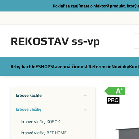
Pokiaľ sa zaujímate o niektorý produkt, ktorý
REKOSTAV ss-vp
Krby kachle
ESHOP
Stavebná činnosť
Referencie
Novinky
Kont
krbové kachle
krbové vložky
krbové vložky KOBOK
krbové vložky BEF HOME