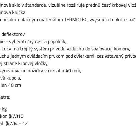
nové sklo v štandarde, vizuálne rozširuje prednú časť krbovej vlož
jnová kľučka
žené akumulačným materiálom TERMOTEC, zvyšujúci teplotu spaľ
 deflektorov
ie - vyberateľný rošt a popolník,
 Lucy má trojitý systém prívodu vzduchu do spaľovacej komory,
duchu jednym ovládacím prvkom pod dvierkami, cez vstavaný prív
 strane krbovej vložky,
 vyrovnávacie nožičky v rozsahu 40 mm,
ová kupola,
lien 40 cm
etre:
 kg
ýkon (kW)10
ah (kW)4 - 12