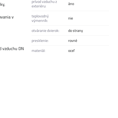
prívod vzduchu z
áno
ky,
exteriéru:
teplovodný
ovania v
nie
výmenník:
otváranie dvierok:
do strany
presklenie:
rovné
od vzduchu DN
materiál:
oceľ