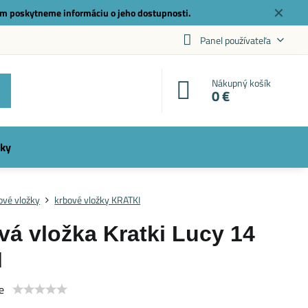
✕
m poskytneme informáciu o jeho dostupnosti.
Panel používateľa
Nákupný košík
0 €
ky
ové vložky
krbové vložky KRATKI
vá vložka Kratki Lucy 14
M
e