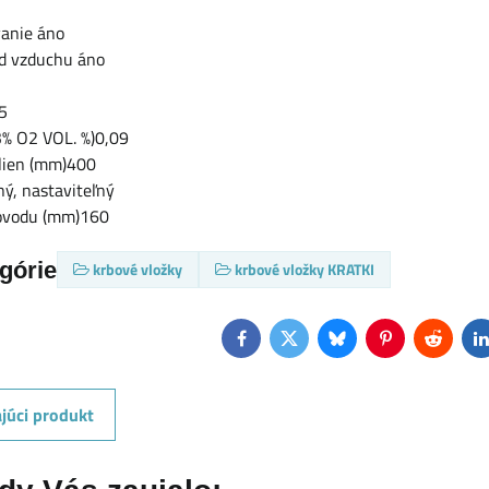
vanie áno
od vzduchu áno
85
3% O2 VOL. %)0,09
olien (mm)400
ý, nastaviteľný
ovodu (mm)160
egórie
krbové vložky
krbové vložky KRATKI
Facebook
Twitter
Bluesky
Pinterest
Reddit
L
júci produkt