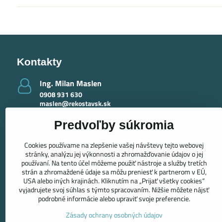
Kontakty
Ing​. Milan Maslen
0908 931 630
maslen@rekostavsk.sk
Ing​. Mária Maslenová - krby
Predvoľby súkromia
0918 389 415
maslenova@rekostavsk.sk
Cookies používame na zlepšenie vašej návštevy tejto webovej
stránky, analýzu jej výkonnosti a zhromažďovanie údajov o jej
používaní. Na tento účel môžeme použiť nástroje a služby tretích
strán a zhromaždené údaje sa môžu preniesť k partnerom v EÚ,
USA alebo iných krajinách. Kliknutím na „Prijať všetky cookies“
vyjadrujete svoj súhlas s týmto spracovaním. Nižšie môžete nájsť
podrobné informácie alebo upraviť svoje preferencie.
Zásady ochrany osobných údajov