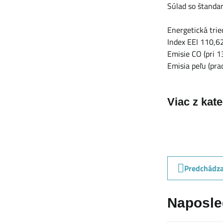
Súlad so štand
Energetická trie
Index EEI 110,6
Emisie CO (pri 
Emisia peľu (pr
Viac z kat
Predchádza
Naposle