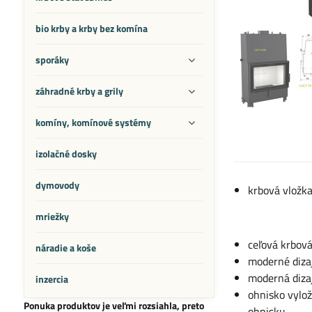
bio krby a krby bez komína
sporáky
záhradné krby a grily
komíny, komínové systémy
izolačné dosky
dymovody
krbová vložka
mriežky
ceľová krbová
náradie a koše
moderné dizaj
moderná diza
inzercia
ohnisko vylo
Ponuka produktov je veľmi rozsiahla, preto
ohnisku,