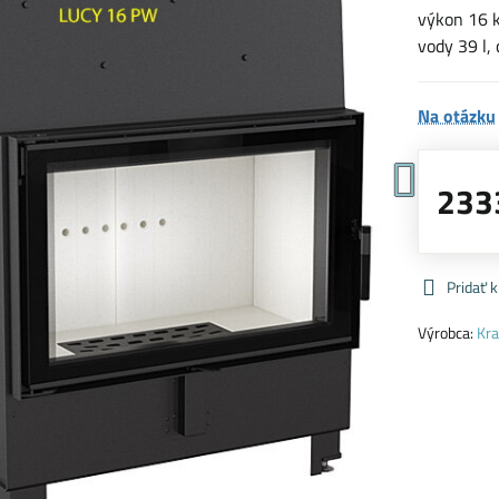
výkon 16 k
vody 39 l,
Na otázku
233
Pridať 
Výrobca:
Kra