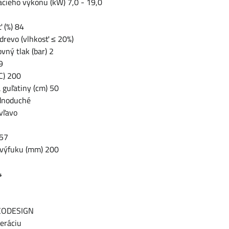
cieho výkonu (kW) 7,0 - 19,0
 (%) 84
 drevo (vlhkosť ≤ 20%)
vný tlak (bar) 2
9
oC) 200
 guľatiny (cm) 50
ednoduché
vľavo
257
 výfuku (mm) 200
4
ECODESIGN
eráciu