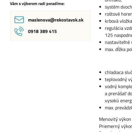
Vám s výberom radi poradíme:
systém dvoch
roštové horen
maslenova​@rekostavsk​.sk
krbová vložka
regulácia vz
0918 389 415
125 naspodnej
nastaviteľné
max. dĺžka po
chladiaca slu
teplovodný v
vodný komplet
a prenášať d
vysokú energ
max. prevádzko
Menovitý výkon
Priemerný výkon