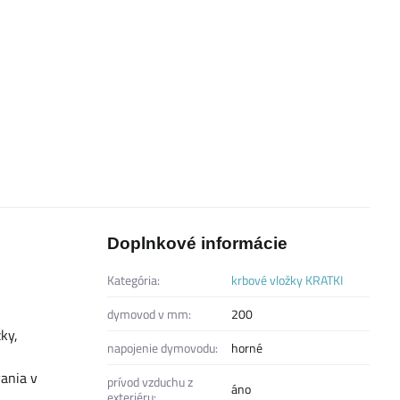
Doplnkové informácie
Kategória:
krbové vložky KRATKI
dymovod v mm:
200
ky,
napojenie dymovodu:
horné
ania v
prívod vzduchu z
áno
exteriéru: