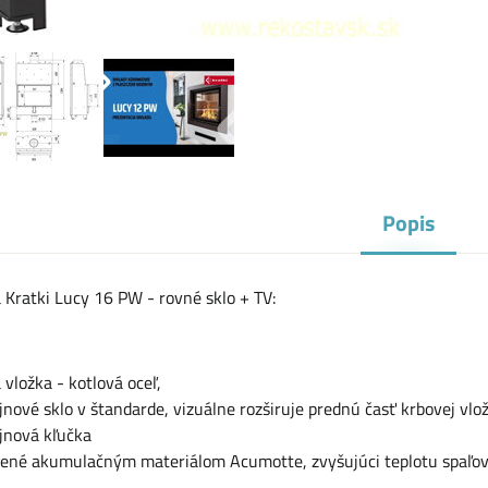
Popis
 Kratki Lucy 16 PW - rovné sklo + TV:
 vložka - kotlová oceľ,
nové sklo v štandarde, vizuálne rozširuje prednú časť krbovej vlož
jnová kľučka
žené akumulačným materiálom Acumotte, zvyšujúci teplotu spaľov