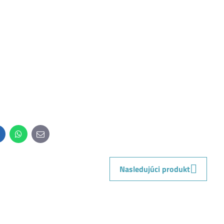
inkedIn
WhatsApp
E-
mail
Nasledujúci produkt