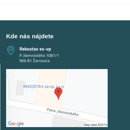
Kde nás nájdete
Rekostav ss-vp
P. Jilemnického 1087/1
966 81 Žarnovica