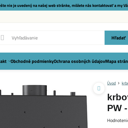
 ešte nie je uvedený na našej web stránke, môžete nás
kontaktovať
a my Vá
Hľadať
akt
Obchodné podmienky
Ochrana osobných údajov
Mapa strán
Úvod
krb
krbo
PW -
Hodnoteni