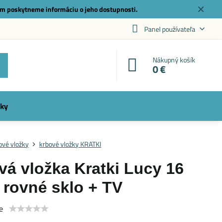
✕
m poskytneme informáciu o jeho dostupnosti.
Panel používateľa
Nákupný košík
0 €
ky
ové vložky
krbové vložky KRATKI
vá vložka Kratki Lucy 16
 rovné sklo + TV
e