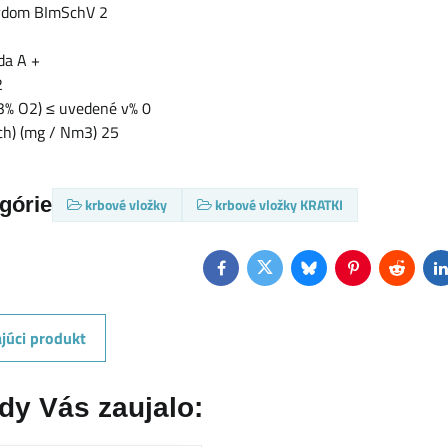
ardom BImSchV 2
da A +
2
13% O2) ≤ uvedené v% 0
ach) (mg / Nm3) 25
egórie
krbové vložky
krbové vložky KRATKI
Facebook
Twitter
Bluesky
Pinterest
Reddit
L
júci produkt
dy Vás zaujalo: