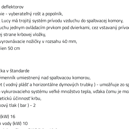
 deflektorov
ie - vyberateľný rošt a popolník,
 Lucy má trojitý systém prívodu vzduchu do spaľovacej komory,
duchu jednym ovládacím prvkom pod dvierkami, cez vstavaný prív
 strane krbovej vložky,
 vyrovnávacie nožičky v rozsahu 40 mm,
lien 50 cm
čka v štandarde
ýmenník umiestnený nad spaľovacou komorou,
 ( vodný plášť a horizontálne dymových trubky ) - umožňuje zo sp
o vykurovacieho systému veľké množstvo tepla, vďaka čomu je mo
etickú účinnosť krbu,
vý tlak ( bar ) - 2
 (kW) 16
 vody (kW) 10