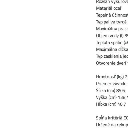
Rozsah vykurova
Materiál oceľ
Tepelná účinnosť
Typ paliva tvrdé
Maximálny praco
Objem vody (l) 3
Teplota spalín (
Maximálna dĺžka
Typ zasklenia j
Otvorenie dverí 
Hmotnosť (kg) 
Priemer vývodu
Šírka (cm) 85.6
Výška (cm) 138,
Hĺbka (cm) 40.7
Spĺňa kritériá 
Určené na rekup