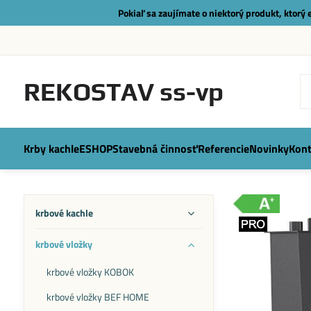
Pokiaľ sa zaujímate o niektorý produkt, ktorý
REKOSTAV ss-vp
Krby kachle
ESHOP
Stavebná činnosť
Referencie
Novinky
Kont
krbové kachle
krbové vložky
krbové vložky KOBOK
krbové vložky BEF HOME