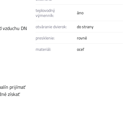
teplovodný
áno
výmenník:
otváranie dvierok:
do strany
od vzduchu DN
presklenie:
rovné
materiál:
oceľ
alín prijímať
žné získať