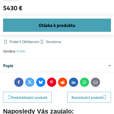
5430 €
Pridať k Obľúbeným
Doručenia
Výrobca:
Kratki
Popis
Facebook
Twitter
Bluesky
Pinterest
Reddit
LinkedIn
WhatsApp
E-
mail
Predchádzajúci produkt
Nasledujúci produkt
Naposledy Vás zaujalo: