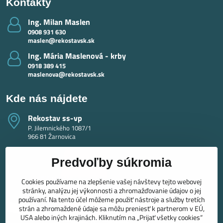
Kontakty
Ing​. Milan Maslen
0908 931 630
maslen@rekostavsk.sk
Ing​. Mária Maslenová - krby
0918 389 415
maslenova@rekostavsk.sk
Kde nás nájdete
Rekostav ss-vp
P. Jilemnického 1087/1
966 81 Žarnovica
Predvoľby súkromia
Cookies používame na zlepšenie vašej návštevy tejto webovej
stránky, analýzu jej výkonnosti a zhromažďovanie údajov o jej
používaní. Na tento účel môžeme použiť nástroje a služby tretích
strán a zhromaždené údaje sa môžu preniesť k partnerom v EÚ,
USA alebo iných krajinách. Kliknutím na „Prijať všetky cookies“