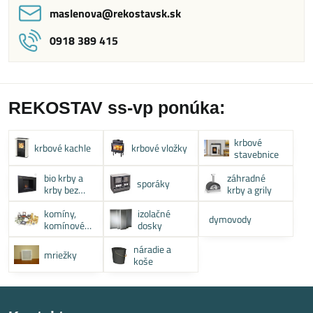
maslenova​@rekostavsk​.sk
0918 389 415
REKOSTAV ss-vp ponúka:
krbové
krbové kachle
krbové vložky
stavebnice
bio krby a
záhradné
sporáky
krby bez
krby a grily
komína
komíny,
izolačné
dymovody
komínové
dosky
systémy
náradie a
mriežky
koše