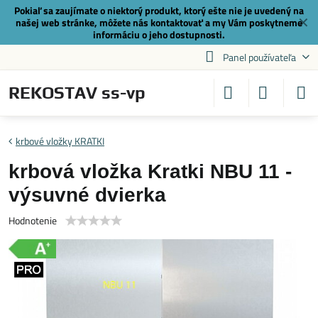
Pokiaľ sa zaujímate o niektorý produkt, ktorý ešte nie je uvedený na
✕
našej web stránke, môžete nás
kontaktovať
a my Vám poskytneme
informáciu o jeho dostupnosti.
Panel používateľa
REKOSTAV ss-vp
krbové vložky KRATKI
krbová vložka Kratki NBU 11 -
výsuvné dvierka
Hodnotenie