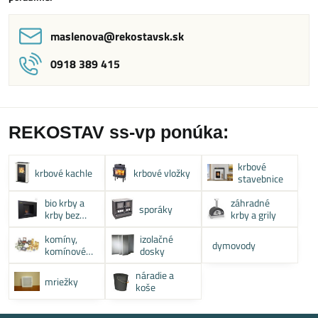
maslenova​@rekostavsk​.sk
0918 389 415
REKOSTAV ss-vp ponúka:
krbové
krbové kachle
krbové vložky
stavebnice
bio krby a
záhradné
sporáky
krby bez
krby a grily
komína
komíny,
izolačné
dymovody
komínové
dosky
systémy
náradie a
mriežky
koše