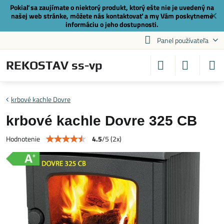
Pokiaľ sa zaujímate o niektorý produkt, ktorý ešte nie je uvedený na
✕
našej web stránke, môžete nás
kontaktovať
a my Vám poskytneme
informáciu o jeho dostupnosti.
Panel používateľa
REKOSTAV ss-vp
krbové kachle Dovre
krbové kachle Dovre 325 CB
4.5
/
5
(
2
x)
Hodnotenie