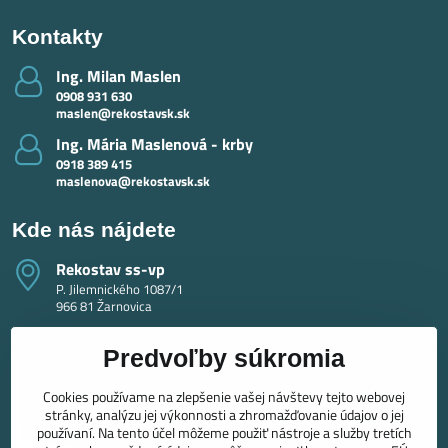
Kontakty
Ing​. Milan Maslen
0908 931 630
maslen@rekostavsk.sk
Ing​. Mária Maslenová - krby
0918 389 415
maslenova@rekostavsk.sk
Kde nás nájdete
Rekostav ss-vp
P. Jilemnického 1087/1
966 81 Žarnovica
Predvoľby súkromia
Cookies používame na zlepšenie vašej návštevy tejto webovej
stránky, analýzu jej výkonnosti a zhromažďovanie údajov o jej
používaní. Na tento účel môžeme použiť nástroje a služby tretích