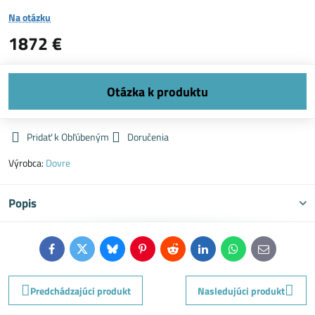
Na otázku
1872 €
Pridať k Obľúbeným
Doručenia
Výrobca:
Dovre
Popis
Facebook
Twitter
Bluesky
Pinterest
Reddit
LinkedIn
WhatsApp
E-
mail
Predchádzajúci produkt
Nasledujúci produkt