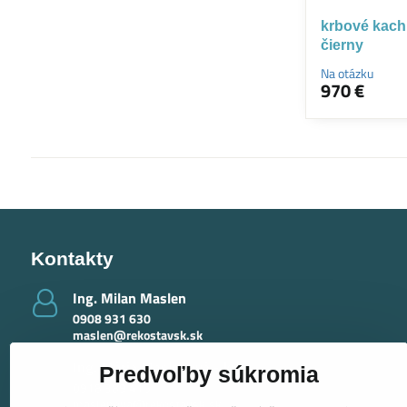
krbové kac
čierny
Na otázku
970 €
Kontakty
Ing​. Milan Maslen
0908 931 630
maslen@rekostavsk.sk
Ing​. Mária Maslenová - krby
Predvoľby súkromia
0918 389 415
maslenova@rekostavsk.sk