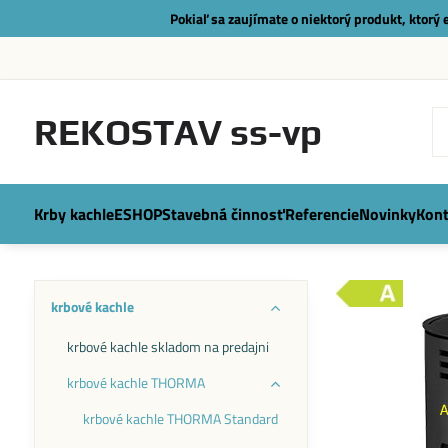
Pokiaľ sa zaujímate o niektorý produkt, ktorý
REKOSTAV ss-vp
Krby kachle
ESHOP
Stavebná činnosť
Referencie
Novinky
Kont
krbové kachle
krbové kachle skladom na predajni
krbové kachle THORMA
krbové kachle THORMA Standard