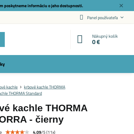
✕
m poskytneme informáciu o jeho dostupnosti.
Panel používateľa
Nákupný košík
0 €
ky
ové kachle
krbové kachle THORMA
achle THORMA Standard
ové kachle THORMA
RRA - čierny
e
4.09
/
5
(
11
x)