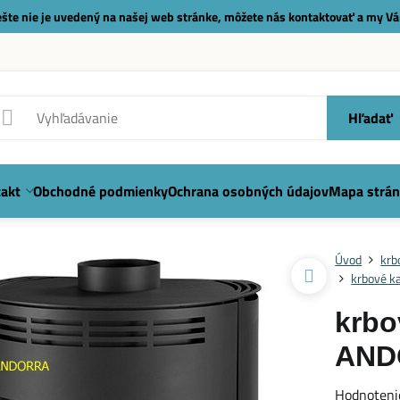
 ešte nie je uvedený na našej web stránke, môžete nás
kontaktovať
a my Vá
Hľadať
akt
Obchodné podmienky
Ochrana osobných údajov
Mapa strán
Úvod
krb
krbové k
krb
ANDO
Hodnoteni