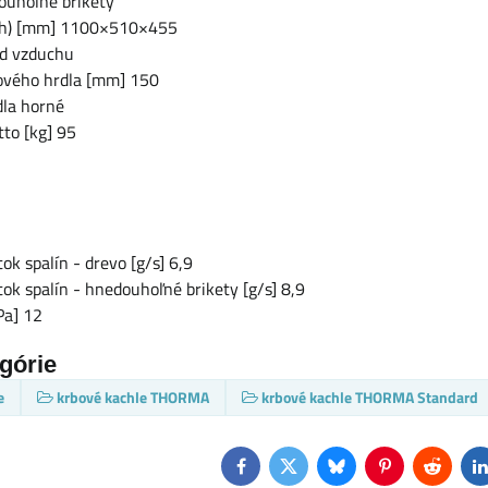
ouhoľné brikety
š,h) [mm] 1100×510×455
od vzduchu
ového hrdla [mm] 150
dla horné
to [kg] 95
k spalín - drevo [g/s] 6,9
k spalín - hnedouhoľné brikety [g/s] 8,9
Pa] 12
egórie
e
krbové kachle THORMA
krbové kachle THORMA Standard
Facebook
Twitter
Bluesky
Pinterest
Reddit
L