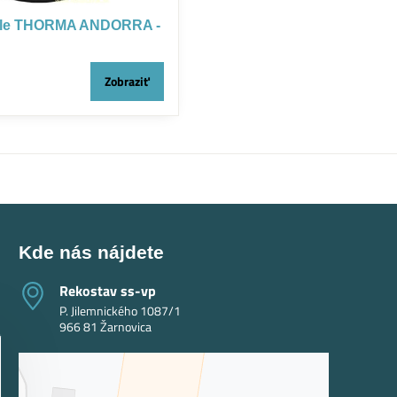
hle THORMA ANDORRA -
Zobraziť
Kde nás nájdete
Rekostav ss-vp
P. Jilemnického 1087/1
966 81 Žarnovica