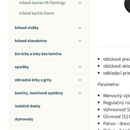
krbové kachle HS Flamingo
krbové kachle Dovre
krbové vložky
krbové stavebnice
bio krby a krby bez komína
oblúkové prev
oblúkové sklo
sporáky
odkladací pri
záhradné krby a grily
Parametre:
komíny, komínové systémy
Menovitý výk
Regulačný ro
izolačné dosky
Výhrevnosť [
Účinnosť [%] 
dymovody
Palivo - drev