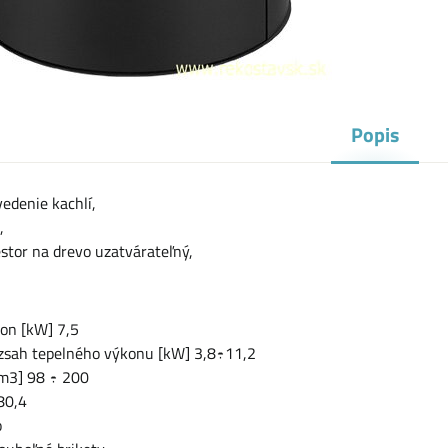
Popis
edenie kachlí,
,
estor na drevo uzatvárateľný,
on [kW] 7,5
zsah tepelného výkonu [kW] 3,8÷11,2
m3] 98 ÷ 200
80,4
o