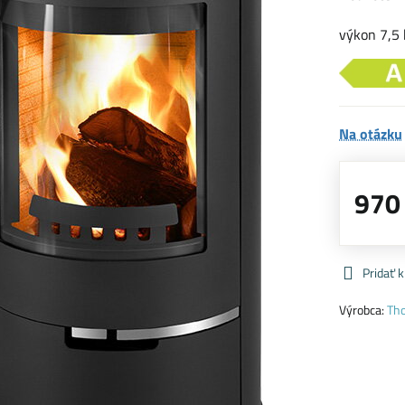
výkon 7,5
Na otázku
970
Pridať 
Výrobca:
Th