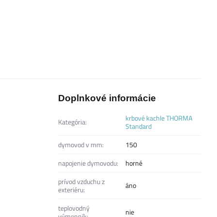
Doplnkové informácie
krbové kachle THORMA
Kategória:
Standard
dymovod v mm:
150
napojenie dymovodu:
horné
prívod vzduchu z
áno
exteriéru:
teplovodný
nie
výmenník: