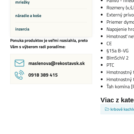
Palivo - hned
mriežky
Rozmery (v,
Externý prív
náradie a koše
Priemer dym
Napojenie hr
inzercia
Hmotnosť net
Ponuka produktov je veľmi rozsiahla, preto
CE
Vám s výberom radi poradíme:
§15a B-VG
BlmSchV 2
maslenova​@rekostavsk​.sk
PTC
Hmotnostný to
0918 389 415
Hmotnostný to
Ťah komína [
Viac z kat
krbové kachl