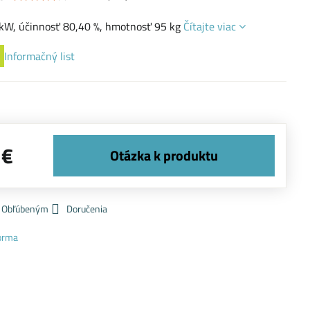
 kW, účinnosť 80,40 %, hmotnosť 95 kg
Čítajte viac
Informačný list
 €
k Obľúbeným
Doručenia
orma