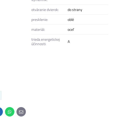
otváranie dvierok:
do strany
presklenie:
oblé
materiál:
oceľ
trieda energetickej
A
účinnosti:
inkedIn
WhatsApp
E-