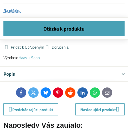
Na otázku
Pridať k Obľúbeným
Doručenia
Výrobca:
Haas + Sohn
Popis
Facebook
Twitter
Bluesky
Pinterest
Reddit
LinkedIn
WhatsApp
E-
mail
Predchádzajúci produkt
Nasledujúci produkt
Naposledy Vás zaujalo: