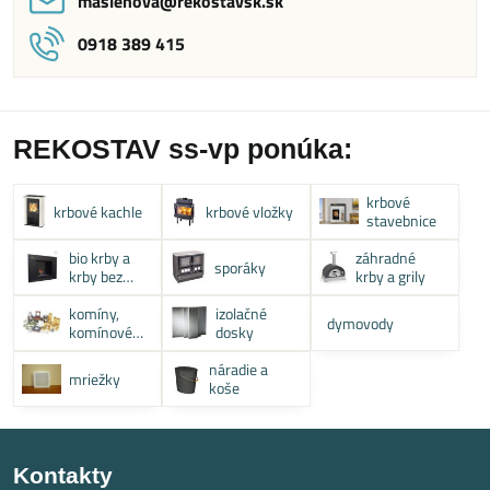
maslenova​@rekostavsk​.sk
0918 389 415
REKOSTAV ss-vp ponúka:
krbové
krbové kachle
krbové vložky
stavebnice
bio krby a
záhradné
sporáky
krby bez
krby a grily
komína
komíny,
izolačné
dymovody
komínové
dosky
systémy
náradie a
mriežky
koše
Kontakty