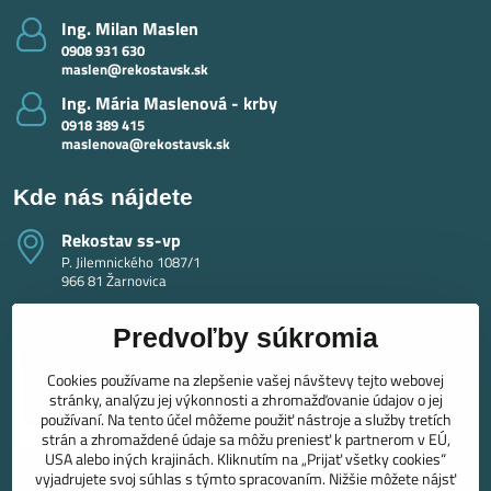
Ing​. Milan Maslen
0908 931 630
maslen@rekostavsk.sk
Ing​. Mária Maslenová - krby
0918 389 415
maslenova@rekostavsk.sk
Kde nás nájdete
Rekostav ss-vp
P. Jilemnického 1087/1
966 81 Žarnovica
Predvoľby súkromia
Cookies používame na zlepšenie vašej návštevy tejto webovej
stránky, analýzu jej výkonnosti a zhromažďovanie údajov o jej
používaní. Na tento účel môžeme použiť nástroje a služby tretích
strán a zhromaždené údaje sa môžu preniesť k partnerom v EÚ,
USA alebo iných krajinách. Kliknutím na „Prijať všetky cookies“
vyjadrujete svoj súhlas s týmto spracovaním. Nižšie môžete nájsť