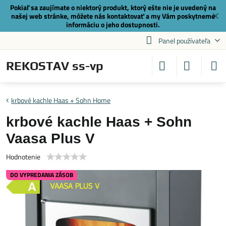
Pokiaľ sa zaujímate o niektorý produkt, ktorý ešte nie je uvedený na
✕
našej web stránke, môžete nás
kontaktovať
a my Vám poskytneme
informáciu o jeho dostupnosti.
Panel používateľa
REKOSTAV ss-vp
krbové kachle Haas + Sohn Home
krbové kachle Haas + Sohn
Vaasa Plus V
Hodnotenie
DO VYPREDANIA ZÁSOB