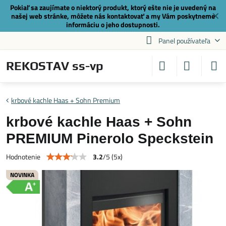
Pokiaľ sa zaujímate o niektorý produkt, ktorý ešte nie je uvedený na
✕
našej web stránke, môžete nás
kontaktovať
a my Vám poskytneme
informáciu o jeho dostupnosti.
Panel používateľa
REKOSTAV ss-vp
krbové kachle Haas + Sohn Premium
krbové kachle Haas + Sohn
PREMIUM Pinerolo Speckstein
3.2
/
5
(
5
x)
Hodnotenie
NOVINKA