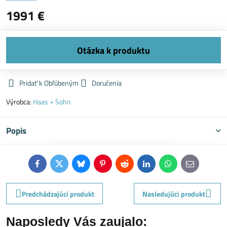
1991 €
Pridať k Obľúbeným
Doručenia
Výrobca:
Haas + Sohn
Popis
Facebook
Twitter
Bluesky
Pinterest
Reddit
LinkedIn
WhatsApp
E-
mail
Predchádzajúci produkt
Nasledujúci produkt
Naposledy Vás zaujalo: