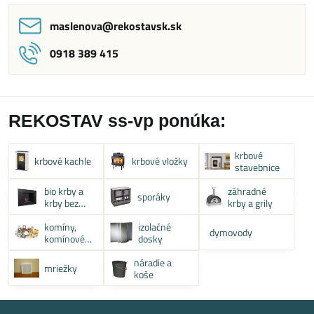
maslenova​@rekostavsk​.sk
0918 389 415
REKOSTAV ss-vp ponúka:
krbové
krbové kachle
krbové vložky
stavebnice
bio krby a
záhradné
sporáky
krby bez
krby a grily
komína
komíny,
izolačné
dymovody
komínové
dosky
systémy
náradie a
mriežky
koše