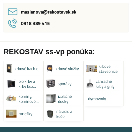
maslenova​@rekostavsk​.sk
0918 389 415
REKOSTAV ss-vp ponúka:
krbové
krbové kachle
krbové vložky
stavebnice
bio krby a
záhradné
sporáky
krby bez
krby a grily
komína
komíny,
izolačné
dymovody
komínové
dosky
systémy
náradie a
mriežky
koše