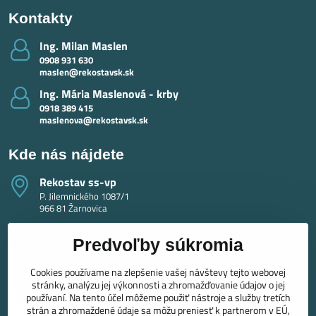
Kontakty
Ing​. Milan Maslen
0908 931 630
maslen@rekostavsk.sk
Ing​. Mária Maslenová - krby
0918 389 415
maslenova@rekostavsk.sk
Kde nás nájdete
Rekostav ss-vp
P. Jilemnického 1087/1
966 81 Žarnovica
Predvoľby súkromia
Cookies používame na zlepšenie vašej návštevy tejto webovej
stránky, analýzu jej výkonnosti a zhromažďovanie údajov o jej
používaní. Na tento účel môžeme použiť nástroje a služby tretích
strán a zhromaždené údaje sa môžu preniesť k partnerom v EÚ,