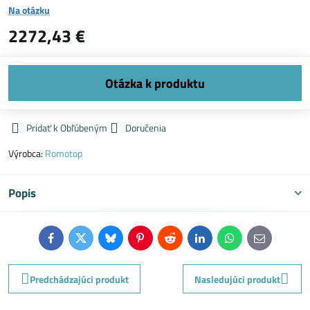
Na otázku
2272,43 €
Pridať k Obľúbeným
Doručenia
Výrobca:
Romotop
Popis
Facebook
Twitter
Bluesky
Pinterest
Reddit
LinkedIn
WhatsApp
E-
mail
Predchádzajúci produkt
Nasledujúci produkt