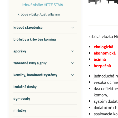
krbové vložky HITZE STMA
krbové vložky Austroflamm
krbové stavebnice
krbová vložka H
bio krby a krby bez komína
ekologická
sporáky
ekonomická
účinná
záhradné krby a grily
bezpečná
komíny, komínové systémy
jednoduchá r
vysoká účinn
izolačné dosky
dva deflektor
komory,
dymovody
systém dodato
dodatočné chl
mriežky
spaľovacia k