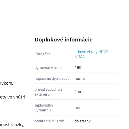
Doplnkové informácie
krbové vložky HITZE
Kategória:
STMA
dymovod v mm:
180
napojenie dymovodu:
horné
prvkom,
prívod vzduchu z
áno
exteriéru:
oty vo vnútri
teplovodný
nie
výmenník:
otváranie dvierok:
do strany
nosť vložky,