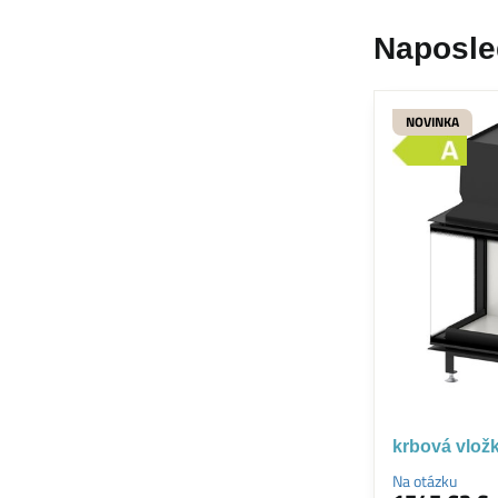
Naposle
NOVINKA
krbová vlož
Na otázku