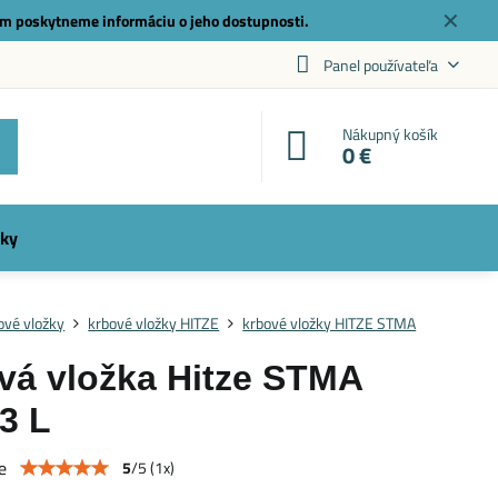
✕
m poskytneme informáciu o jeho dostupnosti.
Panel používateľa
Nákupný košík
0 €
ky
ové vložky
krbové vložky HITZE
krbové vložky HITZE STMA
vá vložka Hitze STMA
3 L
e
5
/
5
(
1
x)