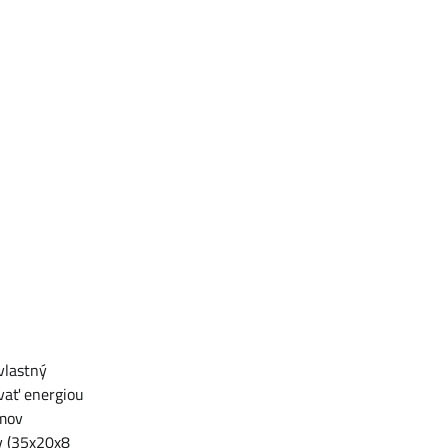
vlastný
tvať energiou
émov
v (35x20x8