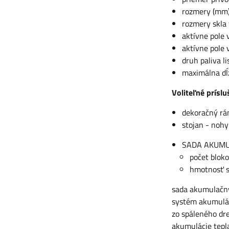
rozmery (mm)
rozmery skla
aktívne pole
aktívne pole
druh paliva l
maximálna dĺ
Voliteľné príslu
dekoračný rá
stojan - noh
SADA AKUMU
počet bloko
hmotnosť s
sada akumulačný
systém akumuláci
zo spáleného dre
akumulácie tepl