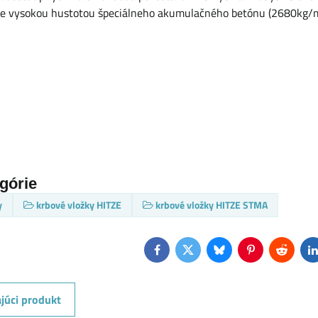
ne vysokou hustotou špeciálneho akumulačného betónu (2680kg/
egórie
y
krbové vložky HITZE
krbové vložky HITZE STMA
Facebook
Twitter
Bluesky
Pinterest
Reddit
L
júci produkt