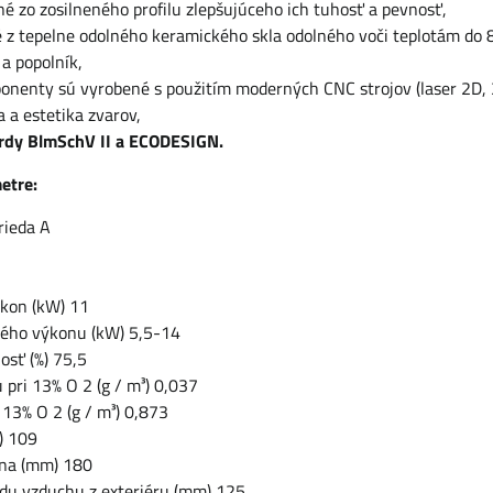
é zo zosilneného profilu zlepšujúceho ich tuhosť a pevnosť,
 z tepelne odolného keramického skla odolného voči teplotám do 
 a popolník,
onenty sú vyrobené s použitím moderných CNC strojov (laser 2D, 3
a a estetika zvarov,
rdy BlmSchV II a ECODESIGN.
etre:
trieda A
kon (kW) 11
ného výkonu (kW) 5,5-14
osť (%) 75,5
 pri 13% O 2 (g / m³) 0,037
 13% O 2 (g / m³) 0,873
) 109
na (mm) 180
odu vzduchu z exteriéru (mm) 125