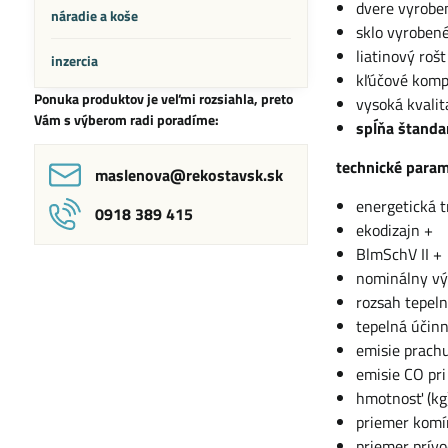
dvere vyroben
náradie a koše
sklo vyrobené
liatinový rošt
inzercia
kľúčové komp
Ponuka produktov je veľmi rozsiahla, preto
vysoká kvalit
Vám s výberom radi poradíme:
spĺňa štanda
technické param
maslenova​@rekostavsk​.sk
energetická 
0918 389 415
ekodizajn +
BlmSchV II +
nominálny vý
rozsah tepel
tepelná účinn
emisie prachu
emisie CO pri
hmotnosť (kg
priemer komí
priemer prív