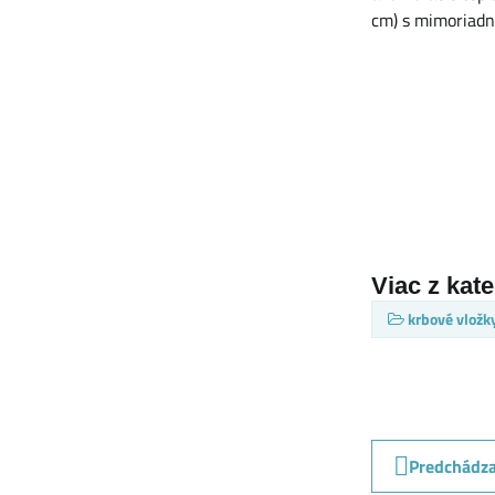
cm) s mimoriad
Viac z kat
krbové vložk
Predchádza