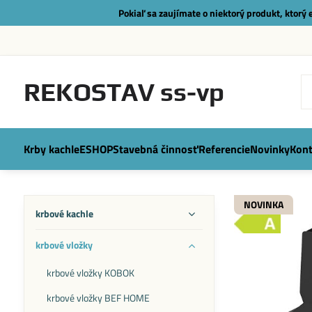
Pokiaľ sa zaujímate o niektorý produkt, ktorý
REKOSTAV ss-vp
Krby kachle
ESHOP
Stavebná činnosť
Referencie
Novinky
Kont
NOVINKA
krbové kachle
krbové vložky
krbové vložky KOBOK
krbové vložky BEF HOME