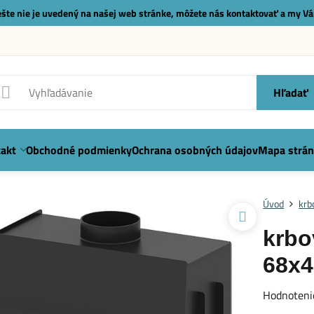
 ešte nie je uvedený na našej web stránke, môžete nás
kontaktovať
a my Vá
Hľadať
akt
Obchodné podmienky
Ochrana osobných údajov
Mapa strán
Úvod
krb
krbo
68x4
Hodnoteni