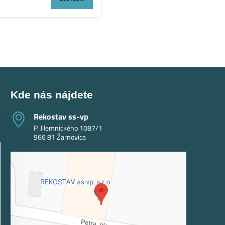
Kde nás nájdete
Rekostav ss-vp
P. Jilemnického 1087/1
966 81 Žarnovica