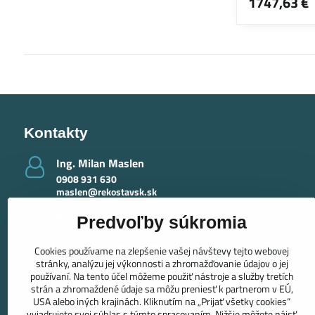
1747,63 €
Kontakty
Ing​. Milan Maslen
0908 931 630
maslen@rekostavsk.sk
Ing​. Mária Maslenová - krby
Predvoľby súkromia
0918 389 415
maslenova@rekostavsk.sk
Cookies používame na zlepšenie vašej návštevy tejto webovej
stránky, analýzu jej výkonnosti a zhromažďovanie údajov o jej
používaní. Na tento účel môžeme použiť nástroje a služby tretích
strán a zhromaždené údaje sa môžu preniesť k partnerom v EÚ,
USA alebo iných krajinách. Kliknutím na „Prijať všetky cookies“
vyjadrujete svoj súhlas s týmto spracovaním. Nižšie môžete nájsť