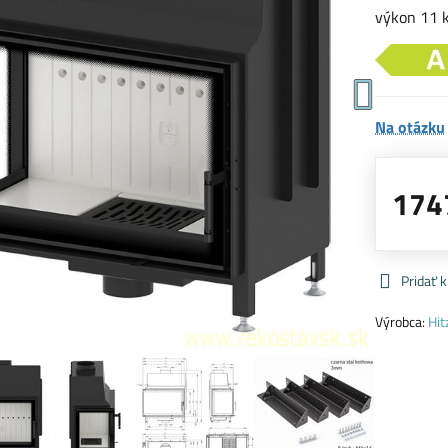
výkon 11 
Na otázku
174
Pridať 
Výrobca:
Hit