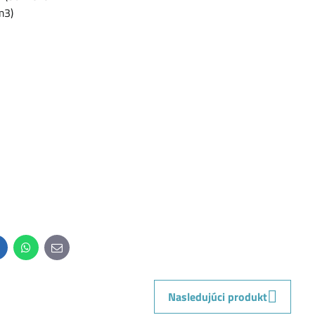
m3)
inkedIn
WhatsApp
E-
mail
Nasledujúci produkt