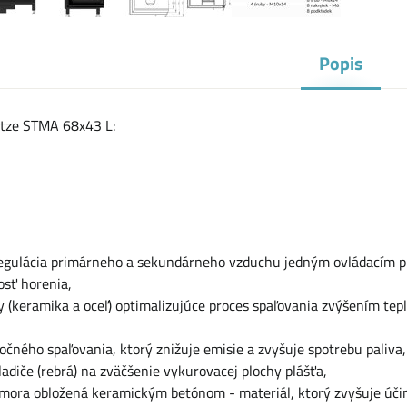
Popis
itze STMA 68x43 L:
egulácia primárneho a sekundárneho vzduchu jedným ovládacím 
osť horenia,
y (keramika a oceľ) optimalizujúce proces spaľovania zvýšením tepl
čného spaľovania, ktorý znižuje emisie a zvyšuje spotrebu paliva,
adiče (rebrá) na zväčšenie vykurovacej plochy plášťa,
omora obložená keramickým betónom - materiál, ktorý zvyšuje účin