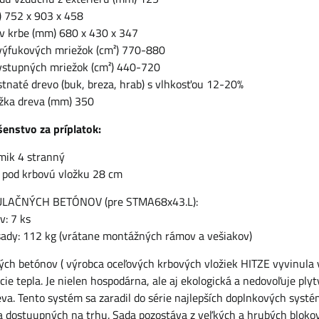
 752 x 903 x 458
 v krbe (mm) 680 x 430 x 347
 výfukových mriežok (cm²) 770-880
 vstupných mriežok (cm²) 440-720
istnaté drevo (buk, breza, hrab) s vlhkosťou 12-20%
žka dreva (mm) 350
šenstvo za príplatok:
mik 4 stranný
y pod krbovú vložku 28 cm
LAČNÝCH BETÓNOV (pre STMA68x43.L):
v: 7 ks
ady: 112 kg (vrátane montážných rámov a vešiakov)
ch betónov ( výrobca oceľových krbových vložiek HITZE vyvinula 
e tepla. Je nielen hospodárna, ale aj ekologická a nedovoľuje ply
va. Tento systém sa zaradil do série najlepších doplnkových syst
a dostuupných na trhu. Sada pozostáva z veľkých a hrubých bloko