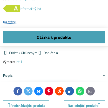
Informačný list
Na otázku
Pridať k Obľúbeným
Doručenia
Výrobca:
Jotul
Popis
Facebook
Twitter
Bluesky
Pinterest
Reddit
LinkedIn
WhatsApp
E-
mail
Predchádzajúci produkt
Nasledujúci produkt