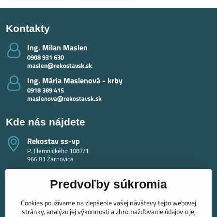
Kontakty
Ing​. Milan Maslen
0908 931 630
maslen@rekostavsk.sk
Ing​. Mária Maslenová - krby
0918 389 415
maslenova@rekostavsk.sk
Kde nás nájdete
Rekostav ss-vp
P. Jilemnického 1087/1
966 81 Žarnovica
Predvoľby súkromia
Cookies používame na zlepšenie vašej návštevy tejto webovej
stránky, analýzu jej výkonnosti a zhromažďovanie údajov o jej