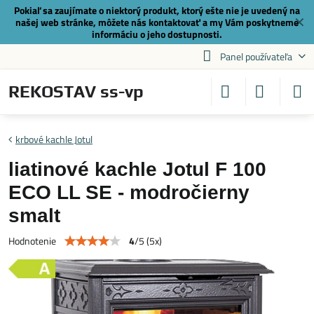
Pokiaľ sa zaujímate o niektorý produkt, ktorý ešte nie je uvedený na
✕
našej web stránke, môžete nás
kontaktovať
a my Vám poskytneme
informáciu o jeho dostupnosti.
Panel používateľa
REKOSTAV ss-vp
krbové kachle Jotul
liatinové kachle Jotul F 100
ECO LL SE - modročierny
smalt
4
/
5
(
5
x)
Hodnotenie