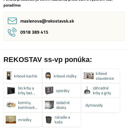
poradíme:
maslenova​@rekostavsk​.sk
0918 389 415
REKOSTAV ss-vp ponúka:
krbové
krbové kachle
krbové vložky
stavebnice
bio krby a
záhradné
sporáky
krby bez
krby a grily
komína
komíny,
izolačné
dymovody
komínové
dosky
systémy
náradie a
mriežky
koše