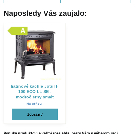
Naposledy Vás zaujalo:
liatinové kachle Jotul F
100 ECO LL SE -
modročierny smalt
Na otázku
Zobraziť
Ponuka produktov je veľmi rozsiahla, preto Vám s výberom radi