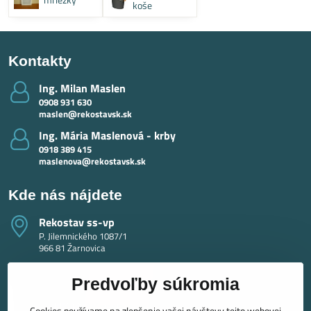
koše
Kontakty
Ing​. Milan Maslen
0908 931 630
maslen@rekostavsk.sk
Ing​. Mária Maslenová - krby
0918 389 415
maslenova@rekostavsk.sk
Kde nás nájdete
Rekostav ss-vp
P. Jilemnického 1087/1
966 81 Žarnovica
Predvoľby súkromia
Cookies používame na zlepšenie vašej návštevy tejto webovej