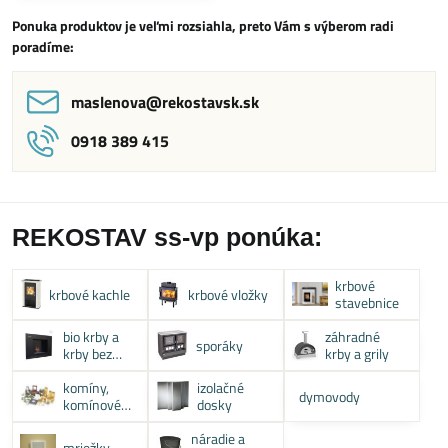
Ponuka produktov je veľmi rozsiahla, preto Vám s výberom radi
poradíme:
maslenova​@rekostavsk​.sk
0918 389 415
REKOSTAV ss-vp ponúka:
krbové
krbové kachle
krbové vložky
stavebnice
bio krby a
záhradné
sporáky
krby bez
krby a grily
komína
komíny,
izolačné
dymovody
komínové
dosky
systémy
náradie a
mriežky