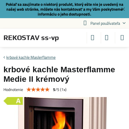
Pokiaľ sa zaujímate o niektorý produkt, ktorý ešte nie je uvedený na
✕
našej web stránke, môžete nás
kontaktovať
a my Vám poskytneme
informáciu o jeho dostupnosti.
Panel používateľa
REKOSTAV ss-vp
krbové kachle Maslerflamme
krbové kachle Masterflamme
Medie II krémový
5
/
5
(
1
x)
Hodnotenie