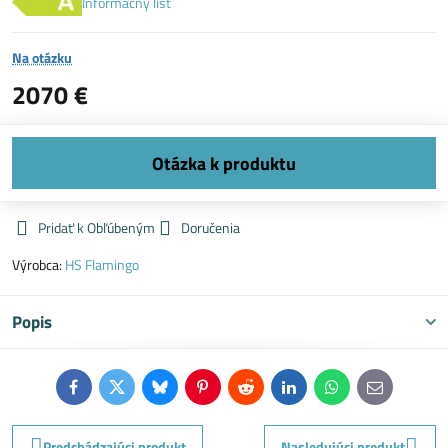
Informačný list
Na otázku
2070 €
Pridať k Obľúbeným
Doručenia
Výrobca:
HS Flamingo
Popis
Facebook
Twitter
Bluesky
Pinterest
Reddit
LinkedIn
WhatsApp
E-
mail
Predchádzajúci produkt
Nasledujúci produkt