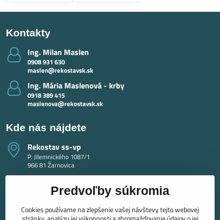
Kontakty
Ing​. Milan Maslen
0908 931 630
maslen@rekostavsk.sk
Ing​. Mária Maslenová - krby
0918 389 415
maslenova@rekostavsk.sk
Kde nás nájdete
Rekostav ss-vp
P. Jilemnického 1087/1
966 81 Žarnovica
Predvoľby súkromia
Cookies používame na zlepšenie vašej návštevy tejto webovej
stránky, analýzu jej výkonnosti a zhromažďovanie údajov o jej