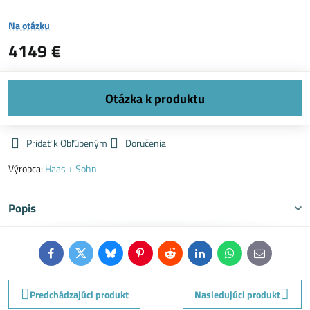
Na otázku
4149 €
Pridať k Obľúbeným
Doručenia
Výrobca:
Haas + Sohn
Popis
Facebook
Twitter
Bluesky
Pinterest
Reddit
LinkedIn
WhatsApp
E-
mail
Predchádzajúci produkt
Nasledujúci produkt