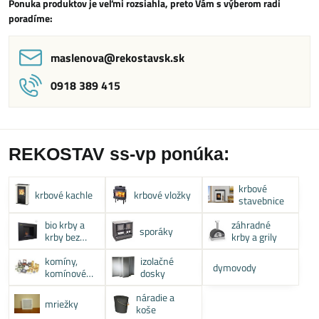
Ponuka produktov je veľmi rozsiahla, preto Vám s výberom radi
poradíme:
maslenova​@rekostavsk​.sk
0918 389 415
REKOSTAV ss-vp ponúka:
krbové
krbové kachle
krbové vložky
stavebnice
bio krby a
záhradné
sporáky
krby bez
krby a grily
komína
komíny,
izolačné
dymovody
komínové
dosky
systémy
náradie a
mriežky
koše