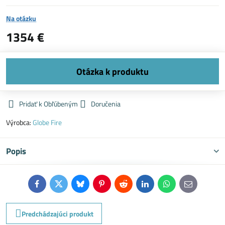
Na otázku
1354 €
Pridať k Obľúbeným
Doručenia
Výrobca:
Globe Fire
Popis
Facebook
Twitter
Bluesky
Pinterest
Reddit
LinkedIn
WhatsApp
E-
mail
Predchádzajúci produkt