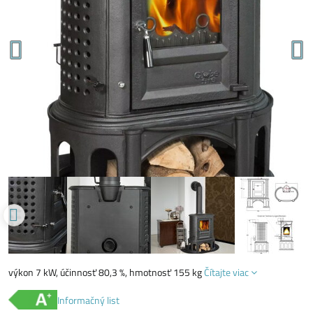
výkon 7 kW, účinnosť 80,3 %, hmotnosť 155 kg
Čítajte viac
Informačný list