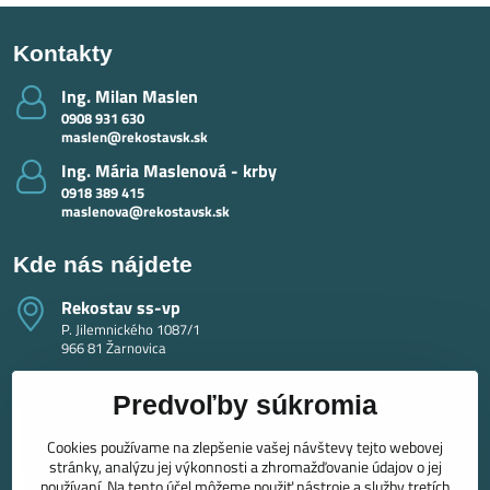
Kontakty
Ing​. Milan Maslen
0908 931 630
maslen@rekostavsk.sk
Ing​. Mária Maslenová - krby
0918 389 415
maslenova@rekostavsk.sk
Kde nás nájdete
Rekostav ss-vp
P. Jilemnického 1087/1
966 81 Žarnovica
Predvoľby súkromia
Cookies používame na zlepšenie vašej návštevy tejto webovej
stránky, analýzu jej výkonnosti a zhromažďovanie údajov o jej
používaní. Na tento účel môžeme použiť nástroje a služby tretích