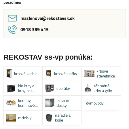
poradíme:
maslenova​@rekostavsk​.sk
0918 389 415
REKOSTAV ss-vp ponúka:
krbové
krbové kachle
krbové vložky
stavebnice
bio krby a
záhradné
sporáky
krby bez
krby a grily
komína
komíny,
izolačné
dymovody
komínové
dosky
systémy
náradie a
mriežky
koše