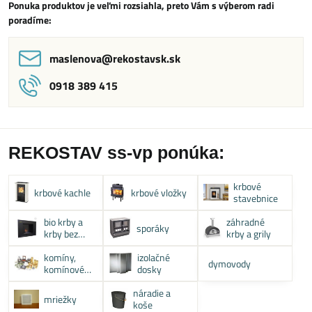
Ponuka produktov je veľmi rozsiahla, preto Vám s výberom radi
poradíme:
maslenova​@rekostavsk​.sk
0918 389 415
REKOSTAV ss-vp ponúka:
krbové
krbové kachle
krbové vložky
stavebnice
bio krby a
záhradné
sporáky
krby bez
krby a grily
komína
komíny,
izolačné
dymovody
komínové
dosky
systémy
náradie a
mriežky
koše