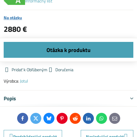
Informačný list
Na otázku
2880 €
Pridať k Obľúbeným
Doručenia
Výrobca:
Jotul
Popis
Facebook
Twitter
Bluesky
Pinterest
Reddit
LinkedIn
WhatsApp
E-
mail
Predchádzajúci produkt
Nasledujúci produkt