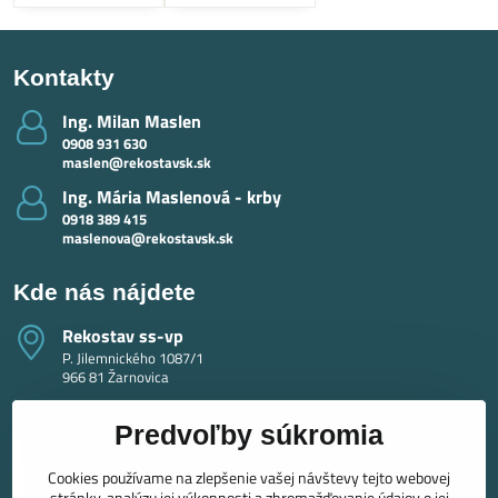
Kontakty
Ing​. Milan Maslen
0908 931 630
maslen@rekostavsk.sk
Ing​. Mária Maslenová - krby
0918 389 415
maslenova@rekostavsk.sk
Kde nás nájdete
Rekostav ss-vp
P. Jilemnického 1087/1
966 81 Žarnovica
Predvoľby súkromia
Cookies používame na zlepšenie vašej návštevy tejto webovej
stránky, analýzu jej výkonnosti a zhromažďovanie údajov o jej