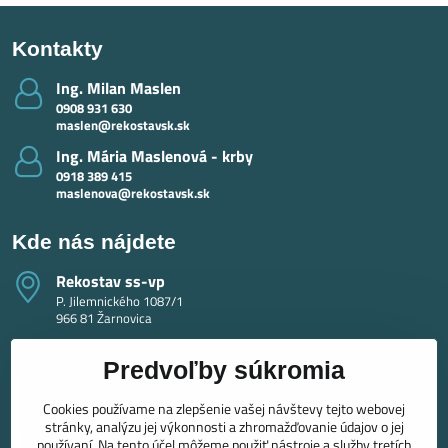
Kontakty
Ing​. Milan Maslen
0908 931 630
maslen@rekostavsk.sk
Ing​. Mária Maslenová - krby
0918 389 415
maslenova@rekostavsk.sk
Kde nás nájdete
Rekostav ss-vp
P. Jilemnického 1087/1
966 81 Žarnovica
Predvoľby súkromia
Cookies používame na zlepšenie vašej návštevy tejto webovej
stránky, analýzu jej výkonnosti a zhromažďovanie údajov o jej
používaní. Na tento účel môžeme použiť nástroje a služby tretích