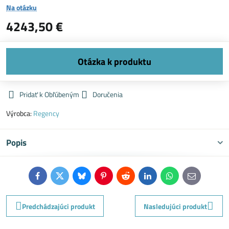
Na otázku
4243,50 €
Pridať k Obľúbeným
Doručenia
Výrobca:
Regency
Popis
Facebook
Twitter
Bluesky
Pinterest
Reddit
LinkedIn
WhatsApp
E-
mail
Predchádzajúci produkt
Nasledujúci produkt