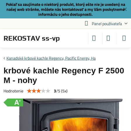
Pokiaľ sa zaujímate o niektorý produkt, ktorý ešte nie je uvedený na
✕
našej web stránke, môžete nás
kontaktovať
a my Vám poskytneme
informáciu o jeho dostupnosti.
Panel používateľa
REKOSTAV ss-vp
Kanadské krbové kachle Regency, Pacific Energy, Ha
krbové kachle Regency F 2500
M - nohy
3
/
5
(
5
x)
Hodnotenie