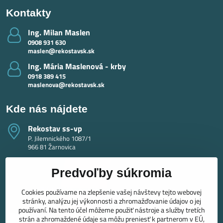
Kontakty
Ing​. Milan Maslen
0908 931 630
maslen@rekostavsk.sk
Ing​. Mária Maslenová - krby
0918 389 415
maslenova@rekostavsk.sk
Kde nás nájdete
Rekostav ss-vp
P. Jilemnického 1087/1
966 81 Žarnovica
Predvoľby súkromia
Cookies používame na zlepšenie vašej návštevy tejto webovej
stránky, analýzu jej výkonnosti a zhromažďovanie údajov o jej
používaní. Na tento účel môžeme použiť nástroje a služby tretích
strán a zhromaždené údaje sa môžu preniesť k partnerom v EÚ,