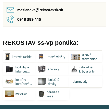
maslenova​@rekostavsk​.sk
0918 389 415
REKOSTAV ss-vp ponúka:
krbové
krbové kachle
krbové vložky
stavebnice
bio krby a
záhradné
sporáky
krby bez
krby a grily
komína
komíny,
izolačné
dymovody
komínové
dosky
systémy
náradie a
mriežky
koše