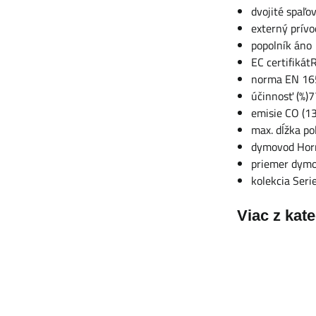
dvojité spaľo
externý prív
popolník áno
EC certifiká
norma EN 16
účinnosť (%)7
emisie CO (1
max. dĺžka p
dymovod Hor
priemer dym
kolekcia Serie
Viac z kat