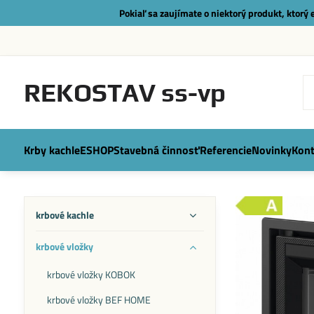
Pokiaľ sa zaujímate o niektorý produkt, ktorý
REKOSTAV ss-vp
Krby kachle
ESHOP
Stavebná činnosť
Referencie
Novinky
Kont
krbové kachle
krbové vložky
krbové vložky KOBOK
krbové vložky BEF HOME