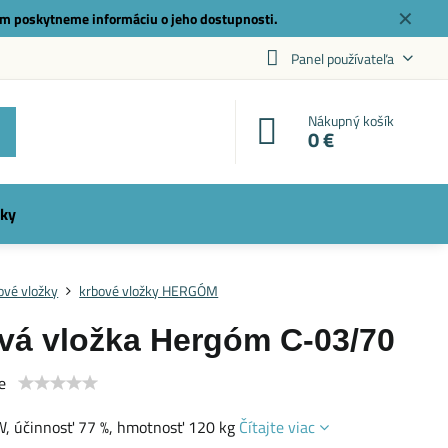
✕
m poskytneme informáciu o jeho dostupnosti.
Panel používateľa
Nákupný košík
0 €
ky
ové vložky
krbové vložky HERGÓM
vá vložka Hergóm C-03/70
e
W, účinnosť 77 %, hmotnosť 120 kg
Čítajte viac