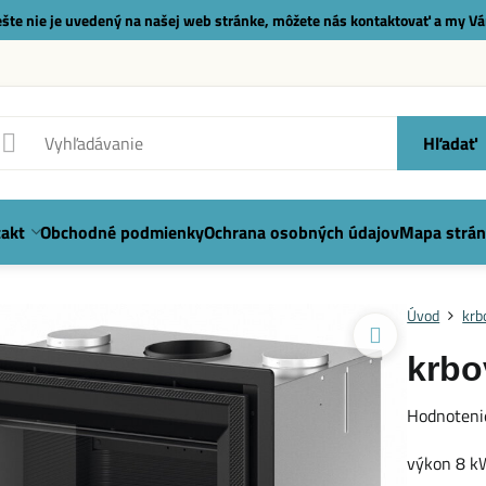
 ešte nie je uvedený na našej web stránke, môžete nás
kontaktovať
a my Vá
Hľadať
akt
Obchodné podmienky
Ochrana osobných údajov
Mapa strán
Úvod
krb
krbo
Hodnoteni
výkon 8 k