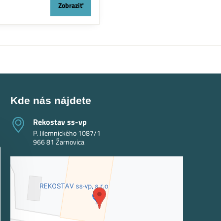
Zobraziť
Kde nás nájdete
Rekostav ss-vp
P. Jilemnického 1087/1
966 81 Žarnovica