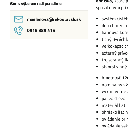
ohnisko,
ktoré p
Vám s výberom radi poradíme:
spôsobeným prik
systém čisté
maslenova​@rekostavsk​.sk
doba horenia
0918 389 415
liatinová kon
tichý 3-rýchl
veľkokapacit
externý prívo
trojstranný l
štvorstranný 
hmotnosť 12
nominálny vý
výkonný rozs
palivo drevo
materiál liati
ohnisko liati
ovládanie pr
ovládanie se