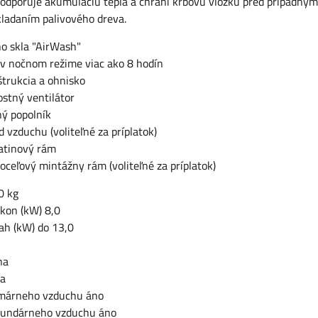
odporuje akumuláciu tepla a chráni krbovú vložku pred prípadný
ladaním palivového dreva.
ho skla "AirWash"
 v nočnom režime viac ako 8 hodín
štrukcia a ohnisko
ostný ventilátor
ný popolník
d vzduchu (voliteľné za príplatok)
iatinový rám
oceľový mintážny rám (voliteľné za príplatok)
0 kg
kon (kW) 8,0
ah (kW) do 13,0
na
na
imárneho vzduchu áno
kundárneho vzduchu áno