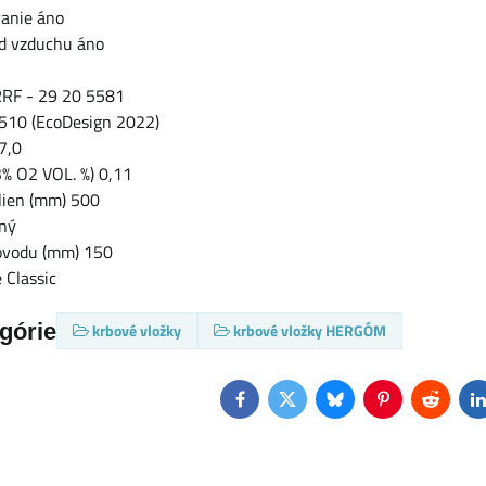
vanie áno
od vzduchu áno
tRRF - 29 20 5581
510 (EcoDesign 2022)
7,0
3% O2 VOL. %) 0,11
olien (mm) 500
ný
ovodu (mm) 150
 Classic
egórie
krbové vložky
krbové vložky HERGÓM
Facebook
Twitter
Bluesky
Pinterest
Reddit
L