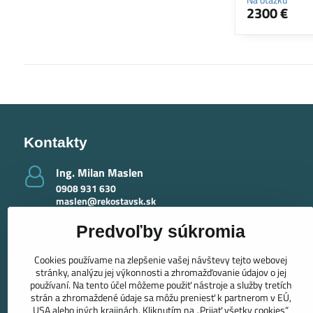
2300 €
Kontakty
Ing​. Milan Maslen
0908 931 630
maslen@rekostavsk.sk
Ing​. Mária Maslenová - krby
Predvoľby súkromia
0918 389 415
maslenova@rekostavsk.sk
Cookies používame na zlepšenie vašej návštevy tejto webovej
stránky, analýzu jej výkonnosti a zhromažďovanie údajov o jej
používaní. Na tento účel môžeme použiť nástroje a služby tretích
strán a zhromaždené údaje sa môžu preniesť k partnerom v EÚ,
USA alebo iných krajinách. Kliknutím na „Prijať všetky cookies“