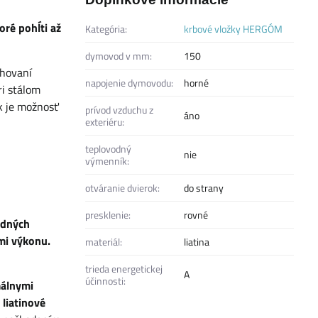
oré pohĺti až
Kategória:
krbové vložky HERGÓM
dymovod v mm:
150
chovaní
napojenie dymovodu:
horné
ri stálom
k je možnosť
prívod vzduchu z
áno
exteriéru:
teplovodný
nie
výmenník:
otváranie dvierok:
do strany
presklenie:
rovné
edných
mi výkonu.
materiál:
liatina
trieda energetickej
A
účinnosti:
málnymi
j
liatinové