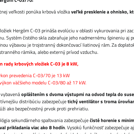
Hergóm C-03/70:
nej veľkosti ponúka krbová vložka
veľké presklenie a ohnisko, kt
ložiek Hergóm C-03 prináša evolúciu v oblasti vykurovania pri za
jnu. Systém čistého skla zabraňuje jeho nadmernému špineniu aj p
nou výbavou je trojstranný dokončovací liatinový rám. Za doplato
stranného rámika, alebo externý prívod vzduchu.
 rady krbových vložiek C-03 je 8 kW,
kon prevedenia C-03/70 je 13 kW
výkon väčšieho modelu C-03/80 až 17 kW.
e vybavená
opláštením s dvoma výstupmi na odvod tepla do sus
tívnejšiu distribúciu zabezpečuje
tichý ventilátor s troma úrovňa
slúži ako bezpečnostný prvok proti prehriatiu.
ológia sekundárneho spaľovania zabezpečuje
čisté horenie s mini
val prikladania viac ako 8 hodín
. Vysokú funkčnosť zabezpečuje a