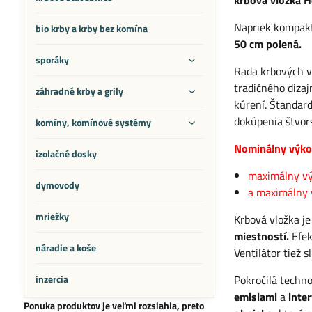
krbová vložka 
Napriek kompakt
bio krby a krby bez komína
50 cm polená.
sporáky
Rada krbových v
tradičného diza
záhradné krby a grily
kúrení. Štandard
dokúpenia štvor
komíny, komínové systémy
Nominálny výkon
izolačné dosky
maximálny vý
dymovody
a maximálny 
mriežky
Krbová vložka j
miestností.
Efek
náradie a koše
Ventilátor tiež 
inzercia
Pokročilá techn
emisiami
a
inter
Ponuka produktov je veľmi rozsiahla, preto