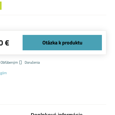
0 €
k Obľúbeným
Doručenia
rgóm
Doplnkové informácie