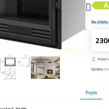
Na otázku
230
Pridať 
Výrobca:
He
Popis