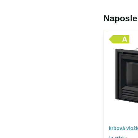
Naposle
krbová vlož
Na otázku