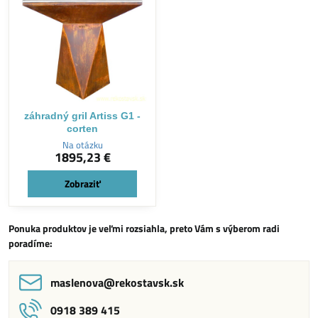
záhradný gril Artiss G1 -
corten
Na otázku
1895,23 €
Zobraziť
Ponuka produktov je veľmi rozsiahla, preto Vám s výberom radi
poradíme:
maslenova​@rekostavsk​.sk
0918 389 415