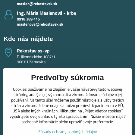
maslen@rekostavsk.sk
Ing​. Mária Maslenová - krby
0918 389 415
maslenova@rekostavsk.sk
Kde nás nájdete
Rekostav ss-vp
P. Jilemnického 1087/1
966 81 Žarnovica
Predvoľby súkromia
Cookies používame na zlepšenie vašej návštevy tejto webovej
stránky, analýzu jej výkonnosti a zhromažďovanie údajov o jej
používaní. Na tento účel môžeme použiť nástroje a služby tretích
strán a zhromaždené údaje sa môžu preniesť k partnerom v EÚ,
USA alebo iných krajinách. Kliknutím na „Prijať všetky cookies“
vyjadrujete svoj súhlas s týmto spracovaním. Nižšie môžete nájsť
podrobné informácie alebo upraviť svoje preferencie.
Zásady ochrany osobných údajov