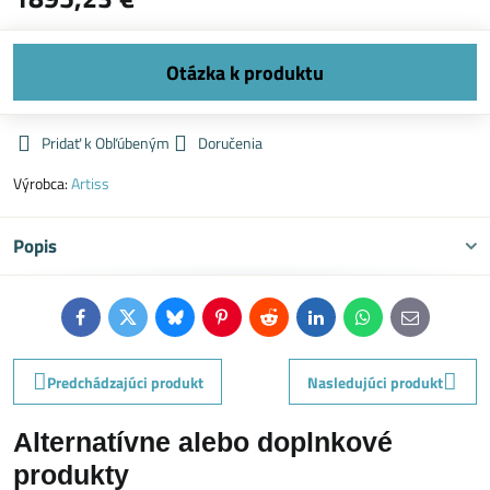
Pridať k Obľúbeným
Doručenia
Výrobca:
Artiss
Popis
Facebook
Twitter
Bluesky
Pinterest
Reddit
LinkedIn
WhatsApp
E-
mail
Predchádzajúci produkt
Nasledujúci produkt
Alternatívne alebo doplnkové
produkty