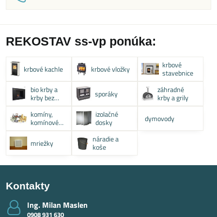
REKOSTAV ss-vp ponúka:
krbové
krbové kachle
krbové vložky
stavebnice
bio krby a
záhradné
sporáky
krby bez
krby a grily
komína
komíny,
izolačné
dymovody
komínové
dosky
systémy
náradie a
mriežky
koše
Kontakty
Ing​. Milan Maslen
0908 931 630