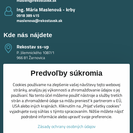
maslen@rekostavsk.sk
Ing​. Mária Maslenová - krby
0918 389 415
maslenova@rekostavsk.sk
Kde nás nájdete
Rekostav ss-vp
P. Jilemnického 1087/1
966 81 Žarnovica
Predvoľby súkromia
Cookies používame na zlepšenie vašej návštevy tejto webovej
stránky, analýzu jej výkonnosti a zhromažďovanie údajov o jej
používaní. Na tento účel môžeme použiť nástroje a služby tretích
strán a zhromaždené údaje sa môžu preniesť k partnerom v EÚ,
USA alebo iných krajinách. Kliknutím na „Prijať všetky cookies“
vyjadrujete svoj súhlas s týmto spracovaním. Nižšie môžete nájsť
podrobné informácie alebo upraviť svoje preferencie.
Zásady ochrany osobných údajov