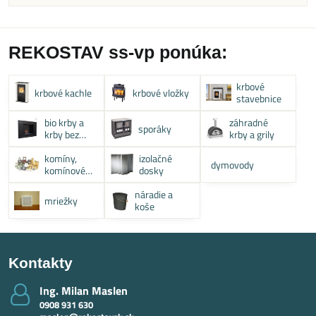
REKOSTAV ss-vp ponúka:
krbové
krbové kachle
krbové vložky
stavebnice
bio krby a
záhradné
sporáky
krby bez
krby a grily
komína
komíny,
izolačné
dymovody
komínové
dosky
systémy
náradie a
mriežky
koše
Kontakty
Ing​. Milan Maslen
0908 931 630