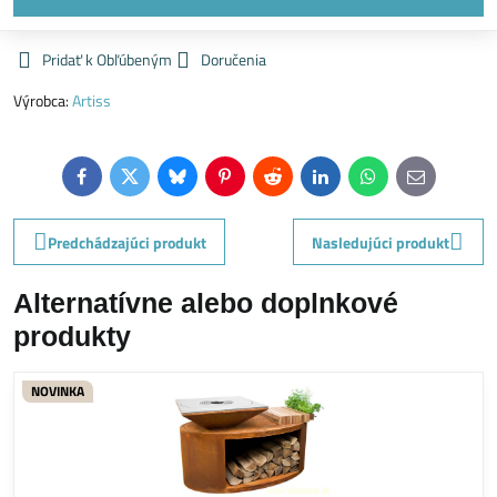
Pridať k Obľúbeným
Doručenia
Výrobca:
Artiss
Facebook
Twitter
Bluesky
Pinterest
Reddit
LinkedIn
WhatsApp
E-
mail
Predchádzajúci produkt
Nasledujúci produkt
Alternatívne alebo doplnkové
produkty
NOVINKA