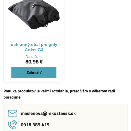
ochranný obal pre grily
Artiss G3
Na otázku
80,98 €
Zobraziť
Ponuka produktov je veľmi rozsiahla, preto Vám s výberom radi
poradíme:
maslenova​@rekostavsk​.sk
0918 389 415