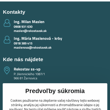
Kontakty
Ing​. Milan Maslen
0908 931 630
maslen@rekostavsk.sk
Ing​. Mária Maslenová - krby
0918 389 415
maslenova@rekostavsk.sk
Kde nás nájdete
Rekostav ss-vp
P. Jilemnického 1087/1
966 81 Žarnovica
Predvoľby súkromia
Cookies používame na zlepšenie vašej návštevy tejto webovej
stránky, analýzu jej výkonnosti a zhromažďovanie údajov o jej
používaní. Na tento účel môžeme použiť nástroje a služby tretích