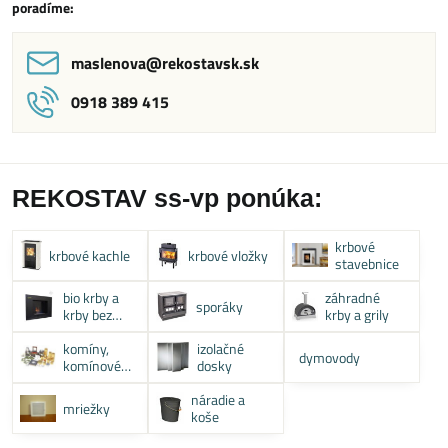
poradíme:
maslenova​@rekostavsk​.sk
0918 389 415
REKOSTAV ss-vp ponúka:
krbové
krbové kachle
krbové vložky
stavebnice
bio krby a
záhradné
sporáky
krby bez
krby a grily
komína
komíny,
izolačné
dymovody
komínové
dosky
systémy
náradie a
mriežky
koše