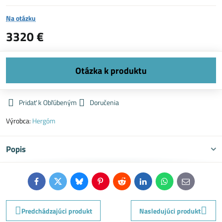
Na otázku
3320 €
Pridať k Obľúbeným
Doručenia
Výrobca:
Hergóm
Popis
Facebook
Twitter
Bluesky
Pinterest
Reddit
LinkedIn
WhatsApp
E-
mail
Predchádzajúci produkt
Nasledujúci produkt