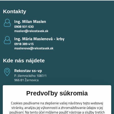
Kontakty
Ing​. Milan Maslen
0908 931 630
maslen@rekostavsk.sk
Ing​. Mária Maslenová - krby
0918 389 415
maslenova@rekostavsk.sk
Kde nás nájdete
Rekostav ss-vp
P. Jilemnického 1087/1
966 81 Žarnovica
Predvoľby súkromia
Cookies používame na zlepšenie vašej návštevy tejto webovej
stránky, analýzu jej výkonnosti a zhromažďovanie údajov o jej
používaní. Na tento účel môžeme použiť nástroje a služby tretích