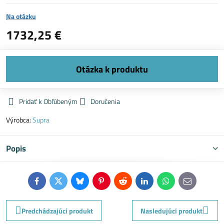
Na otázku
1732,25 €
Pridať k Obľúbeným
Doručenia
Výrobca:
Supra
Popis
Facebook
Twitter
Bluesky
Pinterest
Reddit
LinkedIn
WhatsApp
E-
mail
Predchádzajúci produkt
Nasledujúci produkt