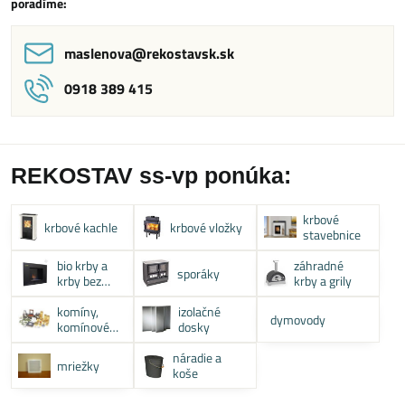
poradíme:
maslenova​@rekostavsk​.sk
0918 389 415
REKOSTAV ss-vp ponúka:
krbové
krbové kachle
krbové vložky
stavebnice
bio krby a
záhradné
sporáky
krby bez
krby a grily
komína
komíny,
izolačné
dymovody
komínové
dosky
systémy
náradie a
mriežky
koše