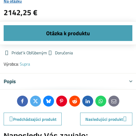
Na otázku
2142,25 €
Pridať k Obľúbeným
Doručenia
Výrobca:
Supra
Popis
Facebook
Twitter
Bluesky
Pinterest
Reddit
LinkedIn
WhatsApp
E-
mail
Predchádzajúci produkt
Nasledujúci produkt
Naposledy Vás zaujalo: