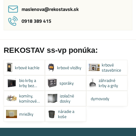
maslenova​@rekostavsk​.sk
0918 389 415
REKOSTAV ss-vp ponúka:
krbové
krbové kachle
krbové vložky
stavebnice
bio krby a
záhradné
sporáky
krby bez
krby a grily
komína
komíny,
izolačné
dymovody
komínové
dosky
systémy
náradie a
mriežky
koše