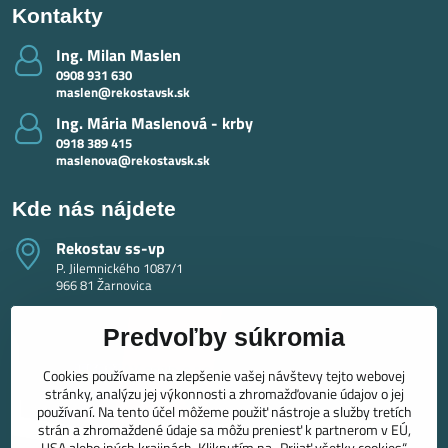
Kontakty
Ing​. Milan Maslen
0908 931 630
maslen@rekostavsk.sk
Ing​. Mária Maslenová - krby
0918 389 415
maslenova@rekostavsk.sk
Kde nás nájdete
Rekostav ss-vp
P. Jilemnického 1087/1
966 81 Žarnovica
Predvoľby súkromia
Cookies používame na zlepšenie vašej návštevy tejto webovej
stránky, analýzu jej výkonnosti a zhromažďovanie údajov o jej
používaní. Na tento účel môžeme použiť nástroje a služby tretích
strán a zhromaždené údaje sa môžu preniesť k partnerom v EÚ,
USA alebo iných krajinách. Kliknutím na „Prijať všetky cookies“