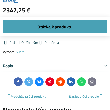
Na otázku
2347,25 €
Pridať k Obľúbeným
Doručenia
Výrobca:
Supra
Popis
Facebook
Twitter
Bluesky
Pinterest
Reddit
LinkedIn
WhatsApp
E-
mail
Predchádzajúci produkt
Nasledujúci produkt
Naposledy Vás zaujalo: