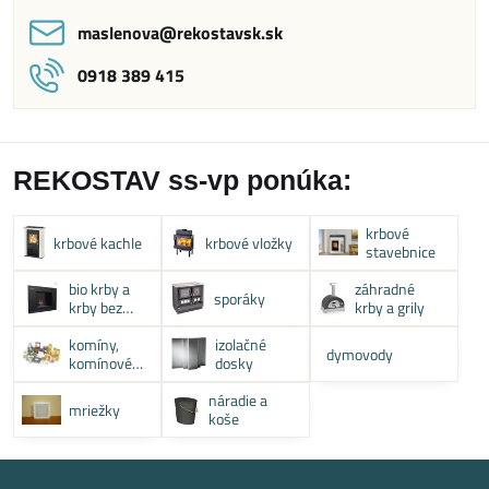
maslenova​@rekostavsk​.sk
0918 389 415
REKOSTAV ss-vp ponúka:
krbové
krbové kachle
krbové vložky
stavebnice
bio krby a
záhradné
sporáky
krby bez
krby a grily
komína
komíny,
izolačné
dymovody
komínové
dosky
systémy
náradie a
mriežky
koše