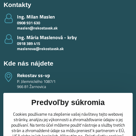
Kontakty
Ing​. Milan Maslen
0908 931 630
maslen@rekostavsk.sk
Ing​. Mária Maslenová - krby
0918 389 415
maslenova@rekostavsk.sk
Kde nás nájdete
Rekostav ss-vp
P. Jilemnického 1087/1
966 81 Žarnovica
Predvoľby súkromia
Cookies používame na zlepšenie vašej návštevy tejto webovej
stránky, analýzu jej výkonnosti a zhromažďovanie údajov o jej
používaní. Na tento účel môžeme použiť nástroje a služby tretích
strán a zhromaždené údaje sa môžu preniesť k partnerom v EÚ,
USA alebo iných krajinách. Kliknutím na „Prijať všetky cookies“