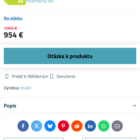
Informačný list
Na otázku
1060 €
954 €
Pridať k Obľúbeným
Doručenia
Výrobca:
Kratki
Popis
Facebook
Twitter
Bluesky
Pinterest
Reddit
LinkedIn
WhatsApp
E-
mail