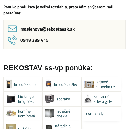
Ponuka produktov je veľmi rozsiahla, preto Vám s výberom radi
poradíme:
maslenova​@rekostavsk​.sk
0918 389 415
REKOSTAV ss-vp ponúka:
krbové
krbové kachle
krbové vložky
stavebnice
bio krby a
záhradné
sporáky
krby bez
krby a grily
komína
komíny,
izolačné
dymovody
komínové
dosky
systémy
náradie a
mriežky