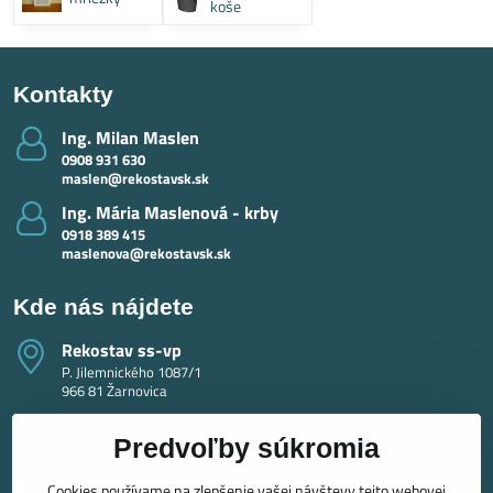
koše
Kontakty
Ing​. Milan Maslen
0908 931 630
maslen@rekostavsk.sk
Ing​. Mária Maslenová - krby
0918 389 415
maslenova@rekostavsk.sk
Kde nás nájdete
Rekostav ss-vp
P. Jilemnického 1087/1
966 81 Žarnovica
Predvoľby súkromia
Cookies používame na zlepšenie vašej návštevy tejto webovej