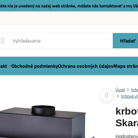
 ešte nie je uvedený na našej web stránke, môžete nás
kontaktovať
a my Vá
Hľadať
akt
Obchodné podmienky
Ochrana osobných údajov
Mapa strán
Úvod
krb
Krbové v
krbo
Skar
Hodnoteni