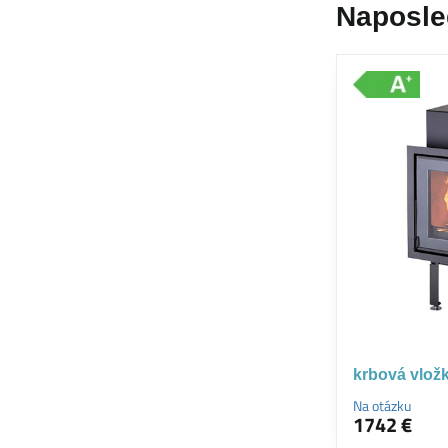
Naposle
krbová vlož
Na otázku
1742 €