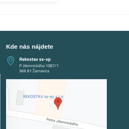
Kde nás nájdete
Rekostav ss-vp
P. Jilemnického 1087/1
966 81 Žarnovica