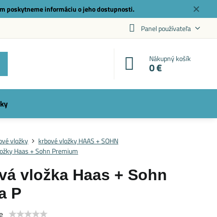
✕
m poskytneme informáciu o jeho dostupnosti.
Panel používateľa
Nákupný košík
0 €
ky
ové vložky
krbové vložky HAAS + SOHN
ložky Haas + Sohn Premium
vá vložka Haas + Sohn
a P
e