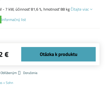
W - 7 kW, účinnosť 81,6 %, hmotnosť 88 kg
Čítajte viac
Informačný list
2 €
k Obľúbeným
Doručenia
as + Sohn