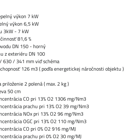
epelný výkon 7 kW
elný výkon 6,5 kW
nu 3kW - 7 kW
účinnosť 81,6 %
ovodu DN 150 - horný
hu z exteriéru DN 100
/ 630 / 341 mm viď schéma
chopnosť 126 m3 ( podľa energetickej náročnosti objektu )
 priloženie 2 polená ( max. 2 kg )
reva 50 cm
oncentrácia CO pri 13% O2 1306 mg/Nm3
ncentrácia prachu pri 13% O2 39 mg/Nm3
ncentrácia NOx pri 13% O2 96 mg/Nm3
oncentrácia OGC pri 13% O2 110 mg/Nm3
ncentrácia CO pri 0% O2 916 mg/MJ
ncentrácia prachu pri 0% O2 30 mg/MJ