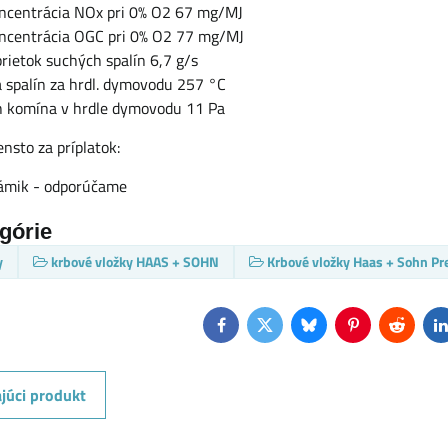
ncentrácia NOx pri 0% O2 67 mg/MJ
ncentrácia OGC pri 0% O2 77 mg/MJ
rietok suchých spalín 6,7 g/s
a spalín za hrdl. dymovodu 257 °C
h komína v hrdle dymovodu 11 Pa
ensto za príplatok:
ámik - odporúčame
egórie
y
krbové vložky HAAS + SOHN
Krbové vložky Haas + Sohn P
Facebook
Twitter
Bluesky
Pinterest
Reddit
L
júci produkt