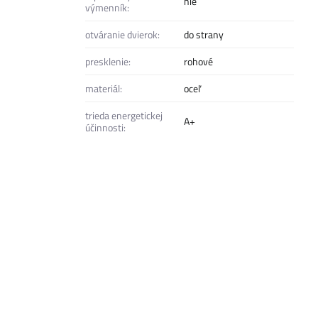
nie
výmenník:
otváranie dvierok:
do strany
presklenie:
rohové
materiál:
oceľ
trieda energetickej
A+
účinnosti: