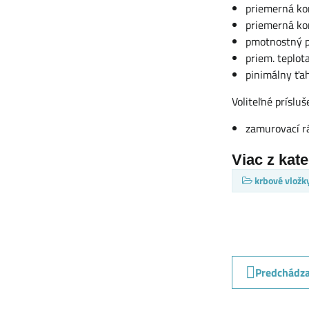
priemerná ko
priemerná ko
pmotnostný p
priem. teplot
pinimálny ťa
Voliteľné prísluš
zamurovací r
Viac z kat
krbové vložk
Predchádza