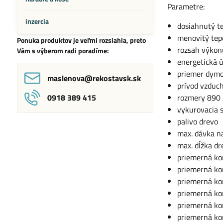
Parametre:
inzercia
dosiahnutý t
menovitý tep
Ponuka produktov je veľmi rozsiahla, preto
rozsah výko
Vám s výberom radi poradíme:
energetická 
priemer dym
maslenova​@rekostavsk​.sk
prívod vzduc
0918 389 415
rozmery 890 
vykurovacia s
palivo drevo
max. dávka na
max. dĺžka d
priemerná k
priemerná ko
priemerná ko
priemerná k
priemerná ko
priemerná ko