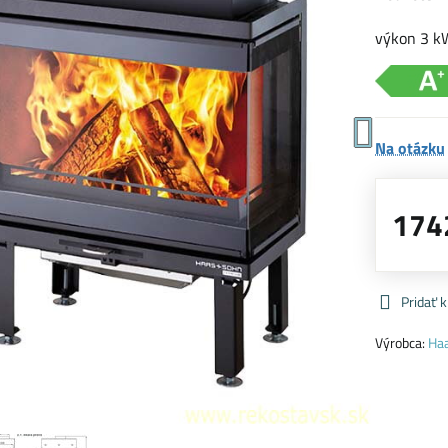
výkon 3 k
Na otázku
174
Pridať 
Výrobca:
Ha