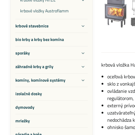
krbové vložky Austroflamm
krbové stavebnice
bio krby a krby bez komína
sporáky
krbová vložka H
záhradné krby a grily
oceľová krbov
komíny, komínové systémy
sklo z vonkaj
ovládanie vz
izolačné dosky
regulátorom,
externý prív
dymovody
uzatvárateľný
nedochádza k
mriežky
ohnisko šamo
náradie a koše