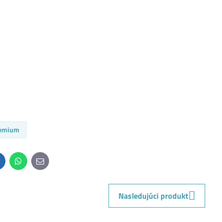
remium
inkedIn
WhatsApp
E-
mail
Nasledujúci produkt