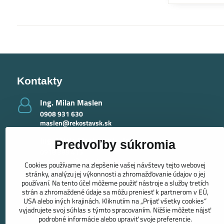
Kontakty
Ing​. Milan Maslen
0908 931 630
maslen@rekostavsk.sk
Ing​. Mária Maslenová - krby
Predvoľby súkromia
0918 389 415
maslenova@rekostavsk.sk
Cookies používame na zlepšenie vašej návštevy tejto webovej
stránky, analýzu jej výkonnosti a zhromažďovanie údajov o jej
používaní. Na tento účel môžeme použiť nástroje a služby tretích
strán a zhromaždené údaje sa môžu preniesť k partnerom v EÚ,
USA alebo iných krajinách. Kliknutím na „Prijať všetky cookies“
vyjadrujete svoj súhlas s týmto spracovaním. Nižšie môžete nájsť
podrobné informácie alebo upraviť svoje preferencie.