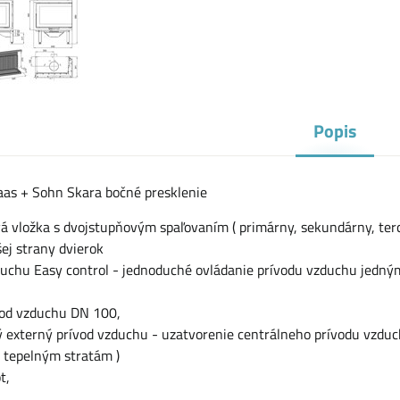
Popis
aas + Sohn Skara bočné presklenie
á vložka s dvojstupňovým spaľovaním ( primárny, sekundárny, terc
šej strany dvierok
duchu Easy control - jednoduché ovládanie prívodu vzduchu jedný
ood vzduchu DN 100,
 externý prívod vzduchu - uzatvorenie centrálneho prívodu vzduc
 tepelným stratám )
t,