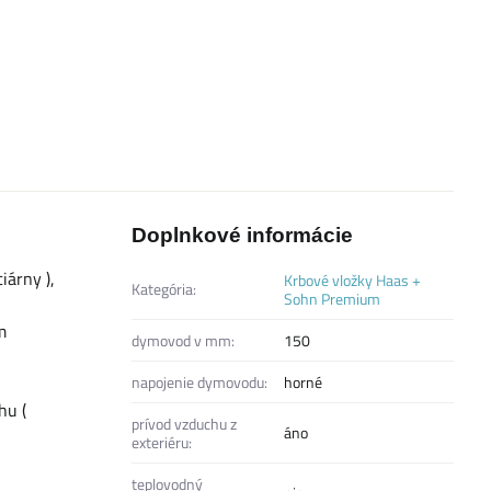
Doplnkové informácie
iárny ),
Krbové vložky Haas +
Kategória:
Sohn Premium
m
dymovod v mm:
150
napojenie dymovodu:
horné
hu (
prívod vzduchu z
áno
exteriéru:
teplovodný