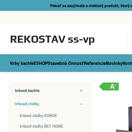
Pokiaľ sa zaujímate o niektorý produkt, ktorý
REKOSTAV ss-vp
Krby kachle
ESHOP
Stavebná činnosť
Referencie
Novinky
Kont
krbové kachle
krbové vložky
krbové vložky KOBOK
krbové vložky BEF HOME