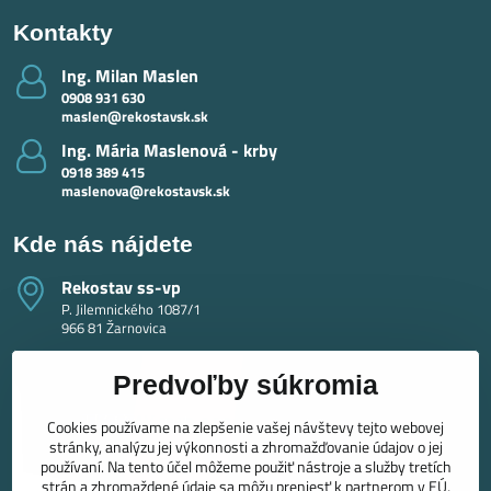
Kontakty
Ing​. Milan Maslen
0908 931 630
maslen@rekostavsk.sk
Ing​. Mária Maslenová - krby
0918 389 415
maslenova@rekostavsk.sk
Kde nás nájdete
Rekostav ss-vp
P. Jilemnického 1087/1
966 81 Žarnovica
Predvoľby súkromia
Cookies používame na zlepšenie vašej návštevy tejto webovej
stránky, analýzu jej výkonnosti a zhromažďovanie údajov o jej
používaní. Na tento účel môžeme použiť nástroje a služby tretích
strán a zhromaždené údaje sa môžu preniesť k partnerom v EÚ,