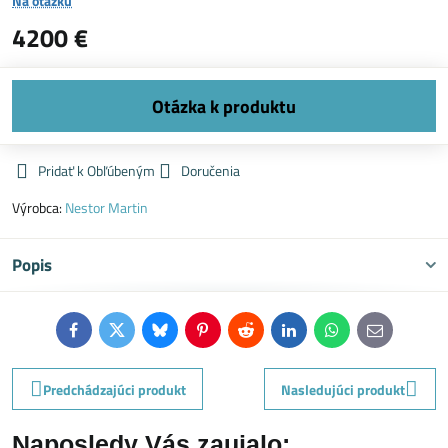
Na otázku
4200 €
Pridať k Obľúbeným
Doručenia
Výrobca:
Nestor Martin
Popis
Facebook
Twitter
Bluesky
Pinterest
Reddit
LinkedIn
WhatsApp
E-
mail
Predchádzajúci produkt
Nasledujúci produkt
Naposledy Vás zaujalo: