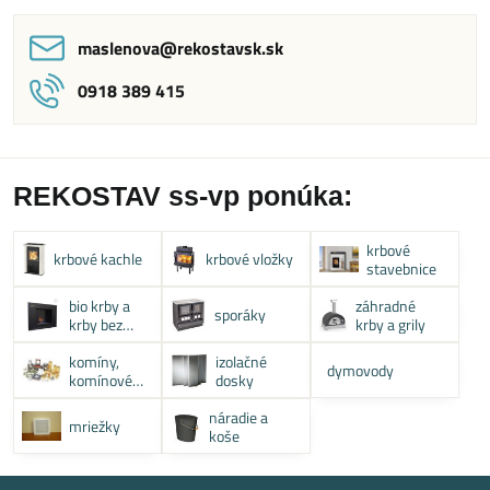
maslenova​@rekostavsk​.sk
0918 389 415
REKOSTAV ss-vp ponúka:
krbové
krbové kachle
krbové vložky
stavebnice
bio krby a
záhradné
sporáky
krby bez
krby a grily
komína
komíny,
izolačné
dymovody
komínové
dosky
systémy
náradie a
mriežky
koše