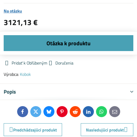
Na otázku
3121,13 €
Pridať k Obľúbeným
Doručenia
Výrobca:
Kobok
Popis
Facebook
Twitter
Bluesky
Pinterest
Reddit
LinkedIn
WhatsApp
E-
mail
Predchádzajúci produkt
Nasledujúci produkt