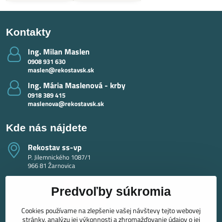
Kontakty
Ing​. Milan Maslen
0908 931 630
maslen@rekostavsk.sk
Ing​. Mária Maslenová - krby
0918 389 415
maslenova@rekostavsk.sk
Kde nás nájdete
Rekostav ss-vp
P. Jilemnického 1087/1
966 81 Žarnovica
Predvoľby súkromia
Cookies používame na zlepšenie vašej návštevy tejto webovej
stránky, analýzu jej výkonnosti a zhromažďovanie údajov o jej