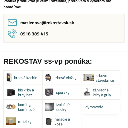
Ponuka produktov je veľmi rozsiahla, preto Vám s výberom radi
poradíme:
maslenova​@rekostavsk​.sk
0918 389 415
REKOSTAV ss-vp ponúka:
krbové
krbové kachle
krbové vložky
stavebnice
bio krby a
záhradné
sporáky
krby bez
krby a grily
komína
komíny,
izolačné
dymovody
komínové
dosky
systémy
náradie a
mriežky
koše