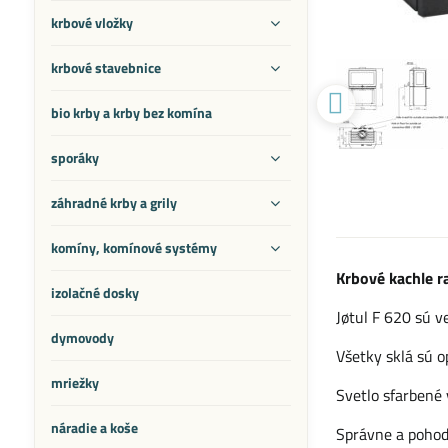
krbové vložky
krbové stavebnice
bio krby a krby bez komína
sporáky
záhradné krby a grily
komíny, komínové systémy
Krbové kachle r
izolačné dosky
Jøtul F 620 sú v
dymovody
Všetky sklá sú 
mriežky
Svetlo sfarbené
náradie a koše
Správne a pohod