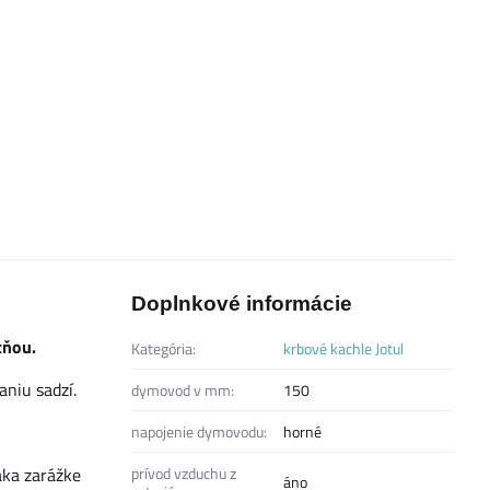
Doplnkové informácie
tňou.
Kategória:
krbové kachle Jotul
niu sadzí.
dymovod v mm:
150
napojenie dymovodu:
horné
aka zarážke
prívod vzduchu z
áno