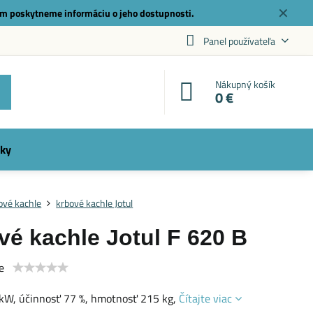
✕
m poskytneme informáciu o jeho dostupnosti.
Panel používateľa
Nákupný košík
0 €
ky
ové kachle
krbové kachle Jotul
vé kachle Jotul F 620 B
e
 kW, účinnosť 77 %, hmotnosť 215 kg,
Čítajte viac