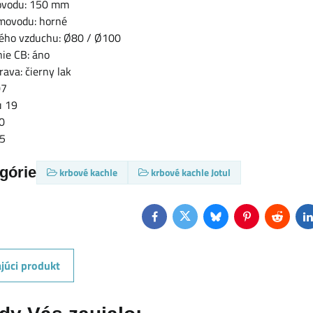
ovodu: 150 mm
ymovodu: horné
ného vzduchu: Ø80 / Ø100
nie CB: áno
ava: čierny lak
07
u 19
0
45
egórie
krbové kachle
krbové kachle Jotul
Facebook
Twitter
Bluesky
Pinterest
Reddit
L
júci produkt