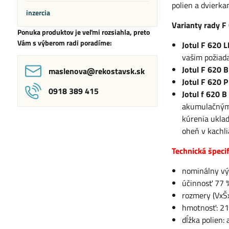
polien a dvierk
inzercia
Varianty rady F
Ponuka produktov je veľmi rozsiahla, preto
Vám s výberom radi poradíme:
Jotul F 620 
vašim požiada
Jotul F 620 B
maslenova​@rekostavsk​.sk
Jotul F 620 P
0918 389 415
Jotul f 620 B
akumulačnými
kúrenia uklad
oheň v kachli
Technická špecif
nominálny vý
účinnosť 77 
rozmery (VxŠ
hmotnosť: 21
dĺžka polien: