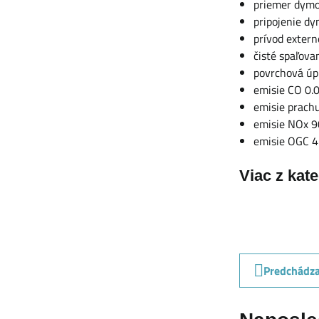
priemer dym
pripojenie d
prívod exter
čisté spaľova
povrchová úpr
emisie CO 0.
emisie prach
emisie NOx 9
emisie OGC 
Viac z kat
Predchádza