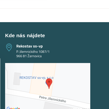
Kde nás nájdete
Rekostav ss-vp
P. Jilemnického 1087/1
966 81 Žarnovica