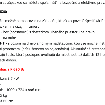
am so západkou sa môžete spoľahnúť na bezpečnú a efektívnu prev
 620:
LB
- možné namontovať na základňu, ktorá zodpovedá špecifikáciám
vkám na dizajn interiéru
- box (podstavec ) s dostatkom úložného priestoru na drevo
- na nohe
 HT
- s boxom na drevo a horným nádstavcom, ktorý je možné inšt
 prstencami (príslušenstvo na objednávku). Akumulačné prstence
ajú teplo, ktoré postupne uvoľňujú do miestnosti až ďalších 12 ho
ach dohorí.
ikácia F 620 B:
kon: 8,7 kW
%
xH): 1000 x 724 x 446 mm
5 kg
 až 60 cm