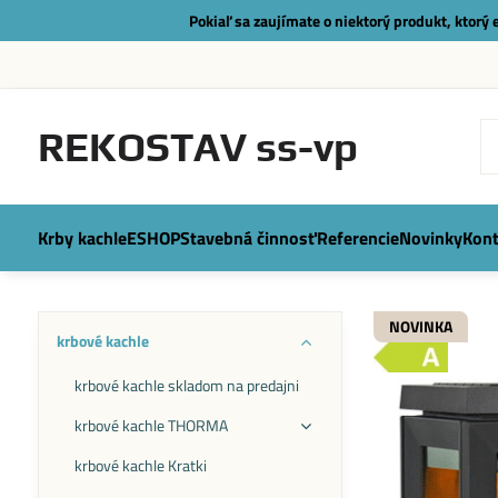
Pokiaľ sa zaujímate o niektorý produkt, ktorý
REKOSTAV ss-vp
Krby kachle
ESHOP
Stavebná činnosť
Referencie
Novinky
Kont
NOVINKA
krbové kachle
krbové kachle skladom na predajni
krbové kachle THORMA
krbové kachle Kratki