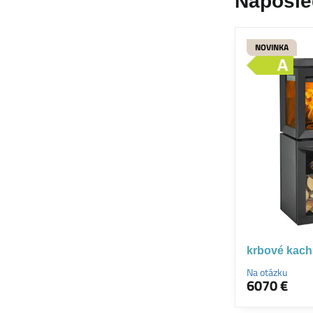
Naposle
NOVINKA
krbové kachl
Na otázku
6070 €