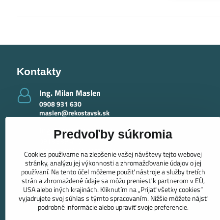
Kontakty
Ing​. Milan Maslen
0908 931 630
maslen@rekostavsk.sk
Ing​. Mária Maslenová - krby
Predvoľby súkromia
0918 389 415
maslenova@rekostavsk.sk
Cookies používame na zlepšenie vašej návštevy tejto webovej
stránky, analýzu jej výkonnosti a zhromažďovanie údajov o jej
používaní. Na tento účel môžeme použiť nástroje a služby tretích
strán a zhromaždené údaje sa môžu preniesť k partnerom v EÚ,
USA alebo iných krajinách. Kliknutím na „Prijať všetky cookies“
vyjadrujete svoj súhlas s týmto spracovaním. Nižšie môžete nájsť
podrobné informácie alebo upraviť svoje preferencie.