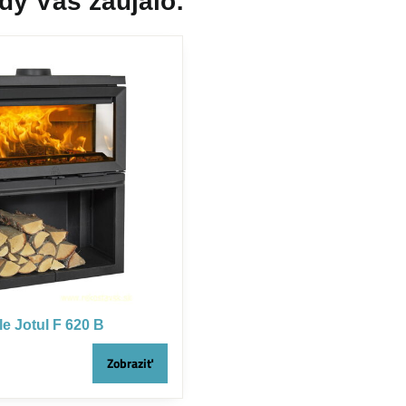
dy Vás zaujalo:
e Jotul F 620 B
Zobraziť