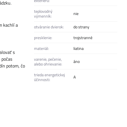
exteriéru:
ádzku.
teplovodný
nie
výmenník:
 kachlí a
otváranie dvierok:
do strany
presklenie:
trojstranné
materiál:
liatina
alovať s
 počas
varenie, pečenie,
áno
alebo ohrievanie:
dín potom, čo
trieda energetickej
A
účinnosti: