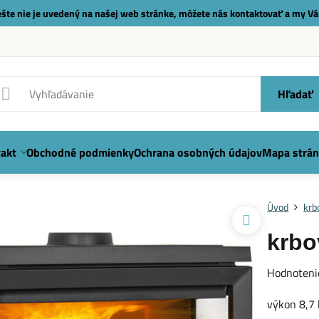
 ešte nie je uvedený na našej web stránke, môžete nás
kontaktovať
a my Vá
Hľadať
akt
Obchodné podmienky
Ochrana osobných údajov
Mapa strán
Úvod
krb
krbo
Hodnoteni
výkon 8,7