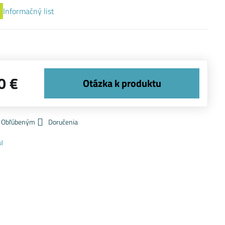
Informačný list
0 €
k Obľúbeným
Doručenia
ul