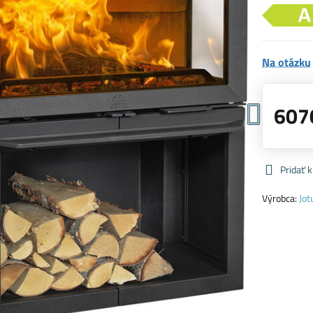
Na otázku
607
Pridať 
Výrobca:
Jot