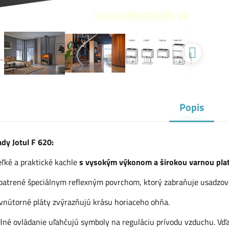
Popis
ady Jotul F 620:
eľké a praktické kachle
s vysokým výkonom a širokou varnou pla
opatrené špeciálnym reflexným povrchom, ktorý zabraňuje usadzova
 vnútorné pláty zvýrazňujú krásu horiaceho ohňa.
lné ovládanie uľahčujú symboly na reguláciu prívodu vzduchu. Vď