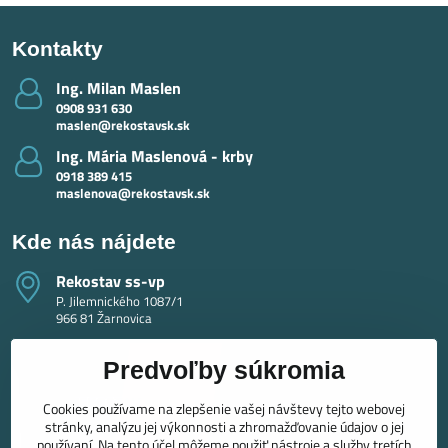
Kontakty
Ing​. Milan Maslen
0908 931 630
maslen@rekostavsk.sk
Ing​. Mária Maslenová - krby
0918 389 415
maslenova@rekostavsk.sk
Kde nás nájdete
Rekostav ss-vp
P. Jilemnického 1087/1
966 81 Žarnovica
Predvoľby súkromia
Cookies používame na zlepšenie vašej návštevy tejto webovej
stránky, analýzu jej výkonnosti a zhromažďovanie údajov o jej
používaní. Na tento účel môžeme použiť nástroje a služby tretích