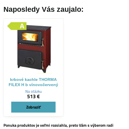
Naposledy Vás zaujalo:
krbové kachle THORMA
FILEX H b vínovočervený
Na otázku
513 €
Zobraziť
Ponuka produktov je veľmi rozsiahla, preto Vám s výberom radi