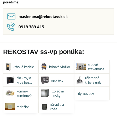
poradíme:
maslenova​@rekostavsk​.sk
0918 389 415
REKOSTAV ss-vp ponúka:
krbové
krbové kachle
krbové vložky
stavebnice
bio krby a
záhradné
sporáky
krby bez
krby a grily
komína
komíny,
izolačné
dymovody
komínové
dosky
systémy
náradie a
mriežky
koše