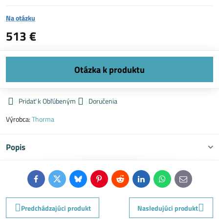
Na otázku
513 €
Pridať k Obľúbeným
Doručenia
Výrobca:
Thorma
Popis
Facebook
Twitter
Bluesky
Pinterest
Reddit
LinkedIn
WhatsApp
E-
mail
Predchádzajúci produkt
Nasledujúci produkt