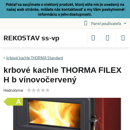
Pokiaľ sa zaujímate o niektorý produkt, ktorý ešte nie je uvedený na
✕
našej web stránke, môžete nás
kontaktovať
a my Vám poskytneme
informáciu o jeho dostupnosti.
Panel používateľa
REKOSTAV ss-vp
krbové kachle THORMA Standard
krbové kachle THORMA FILEX
H b vínovočervený
Hodnotenie